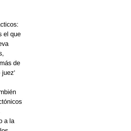
cticos:
s el que
eva
s,
 más de
 juez’
ambién
ctónicos
s
 a la
los