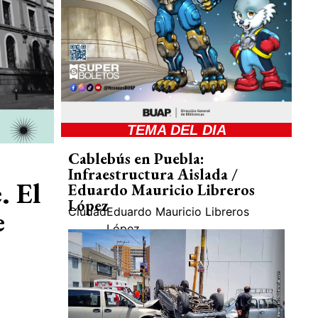
TEMA DEL DIA
Cablebús en Puebla:
Infraestructura Aislada /
. El
Eduardo Mauricio Libreros
López
e
Ciudad
Eduardo Mauricio Libreros
López