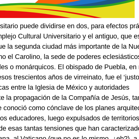
sitario puede dividirse en dos, para efectos prá
lejo Cultural Universitario y el antiguo, que e
fue la segunda ciudad más importante de la Nu
o el Carolino, la sede de poderes eclesiástico
iles o monárquicos. El obispado de Puebla, en
os trescientos años de virreinato, fue el ‘justo
icas entre la Iglesia de México y autoridades
e la propagación de la Compañía de Jesús, t
se conoció como cónclave de los planes arquite
os educadores, luego expulsados de territorio
e esas tantas tensiones que han caracterizado
ana, al Vaticano (que no es lo mismo, ¿eh?), a 