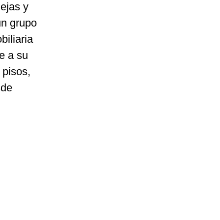
iejas y
un grupo
biliaria
e a su
 pisos,
sde