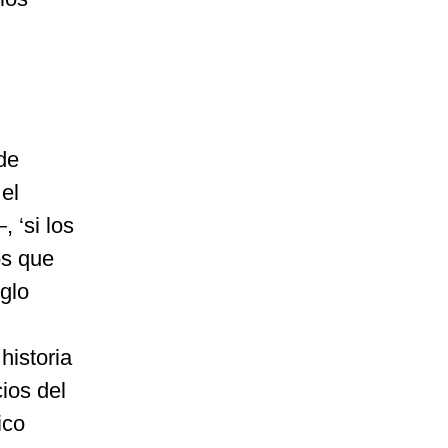
 de
el
 ‘si los
os que
iglo
historia
cios del
ico