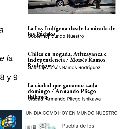
La Ley Indígena desde la mirada de
a
los Pueblos
Gobierno
|
Mundo Nuestro
Chiles en nogada, Atltzayanca e
e la
Independencia / Moisés Ramos
Rodríguez
Galería
|
Moisés Ramos Rodríguez
8 y 9
La ciudad que ganamos cada
domingo / Armando Pliego
Ihikawa
Ciudad
|
Armando Pliego Ishikawa
UN DÍA COMO HOY EN MUNDO NUESTRO
Puebla de los