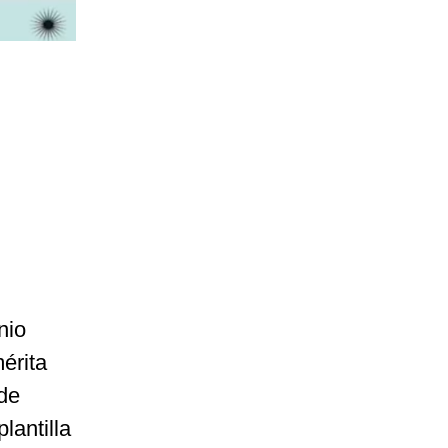
a
nio
érita
de
lantilla