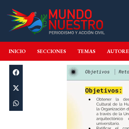
INICIO
SECCIONES
T
INICIO
SECCIONES
TEMAS
AUTORE