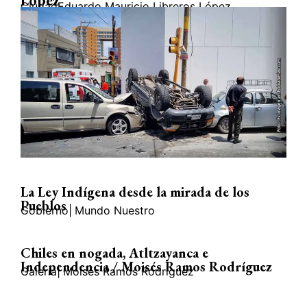
López
Ciudad
Eduardo Mauricio Libreros López
La Ley Indígena desde la mirada de los
Pueblos
Gobierno
|
Mundo Nuestro
Chiles en nogada, Atltzayanca e
Independencia / Moisés Ramos Rodríguez
Galería
|
Moisés Ramos Rodríguez