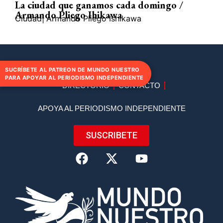
La ciudad que ganamos cada domingo /
Armando Pliego Ihikawa
Ciudad
|
Armando Pliego Ishikawa
SUCRÍBETE AL PATREON DE MUNDO NUESTRO
PARA APOYAR AL PERIODISMO INDEPENDIENTE
DIRECTORIO
CONTACTO
APOYA AL PERIODISMO INDEPENDIENTE
SUSCRIBETE