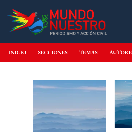
INICIO
SECCIONES
T
INICIO
SECCIONES
TEMAS
AUTORE