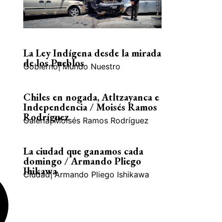
La Ley Indígena desde la mirada
de los Pueblos
Gobierno
|
Mundo Nuestro
Chiles en nogada, Atltzayanca e
Independencia / Moisés Ramos
Rodríguez
Galería
|
Moisés Ramos Rodríguez
La ciudad que ganamos cada
domingo / Armando Pliego
Ihikawa
Ciudad
|
Armando Pliego Ishikawa