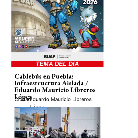
TEMA DEL DIA
Cablebús en Puebla:
Infraestructura Aislada /
Eduardo Mauricio Libreros
López
Ciudad
Eduardo Mauricio Libreros
López