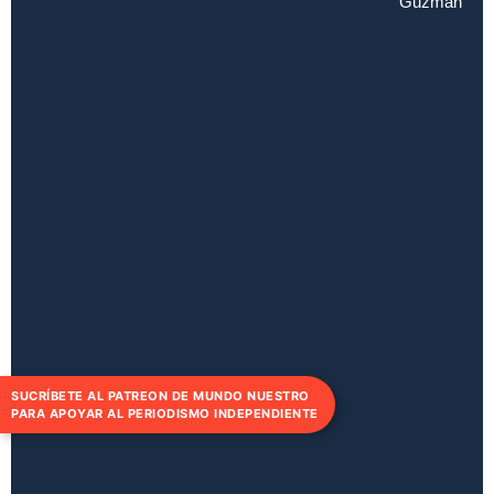
Voces en los días del coronavirus |
Mundo Nuestro
CONTENIDO RELACIONADO
No data was
Investigad
found
BUAP
indaga
en las
relaciones
genealógic
entre
diversas
especies
de
plantas
BUAP
SUCRÍBETE AL PATREON DE MUNDO NUESTRO
PARA APOYAR AL PERIODISMO INDEPENDIENTE
Entre
el
miedo