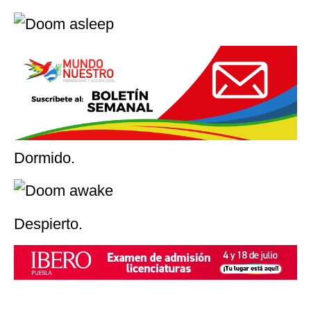
El Citlaltèpetl