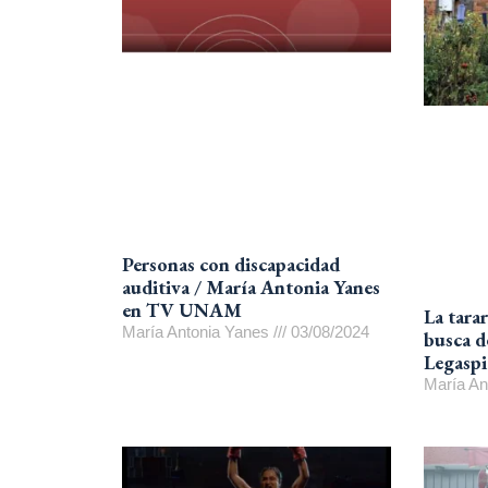
Personas con discapacidad
auditiva / María Antonia Yanes
en TV UNAM
La tarar
María Antonia Yanes
03/08/2024
busca d
Legaspi
María An