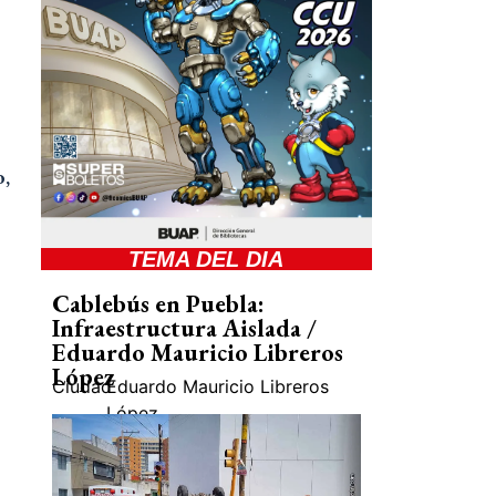
o,
TEMA DEL DIA
Cablebús en Puebla:
Infraestructura Aislada /
Eduardo Mauricio Libreros
López
Ciudad
Eduardo Mauricio Libreros
López