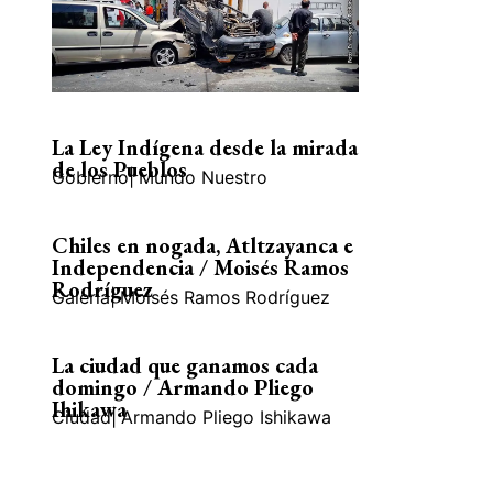
La Ley Indígena desde la mirada
de los Pueblos
Gobierno
|
Mundo Nuestro
Chiles en nogada, Atltzayanca e
Independencia / Moisés Ramos
Rodríguez
Galería
|
Moisés Ramos Rodríguez
La ciudad que ganamos cada
domingo / Armando Pliego
Ihikawa
Ciudad
|
Armando Pliego Ishikawa