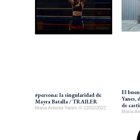
El buen
#persona: la singularidad de
Yanes, 
Mayra Batalla / TRAILER
de cast
María Antonia Yanes
22/02/2022
María An