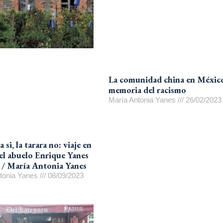
La comunidad china en Méxic
memoria del racismo
María Antonia Yanes
26/02/2023
a si, la tarara no: viaje en
el abuelo Enrique Yanes
 / María Antonia Yanes
tonia Yanes
08/09/2023