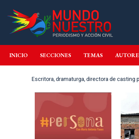
INICIO
SECCIONES
T
INICIO
SECCIONES
TEMAS
AUTORE
Escritora, dramaturga, directora de casting p