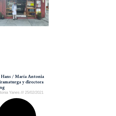
 Hans / María Antonia
dramaturga y directora
ing
tonia Yanes
25/02/2021