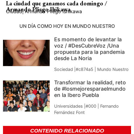
La ciudad que ganamos cada domingo /
Armando Pliego Ihikawa
Ciudad
|
Armando Pliego Ishikawa
UN DÍA COMO HOY EN MUNDO NUESTRO
Es momento de levantar la
voz / #DesCubreVoz /Una
propuesta para la pandemia
desde La Noria
Sociedad |#c874a5 | Mundo Nuestro
Transformar la realidad, reto
de #losmejoresparaelmundo
en la Ibero Puebla
Universidades |#000 | Fernando
Fernández Font
CONTENIDO RELACIONADO