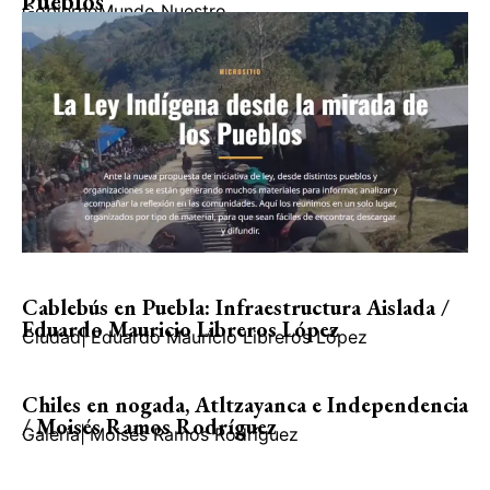
Pueblos
Gobierno
Mundo Nuestro
Cablebús en Puebla: Infraestructura Aislada /
Eduardo Mauricio Libreros López
Ciudad
|
Eduardo Mauricio Libreros López
Chiles en nogada, Atltzayanca e Independencia
/ Moisés Ramos Rodríguez
Galería
|
Moisés Ramos Rodríguez