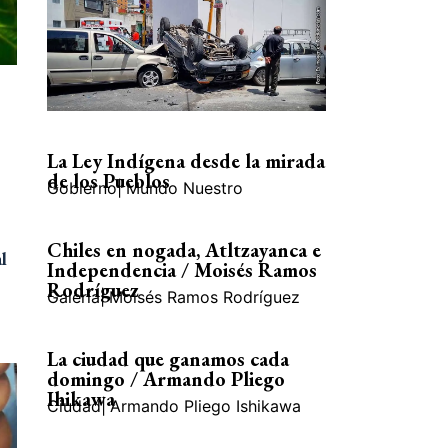
La Ley Indígena desde la mirada
de los Pueblos
Gobierno
|
Mundo Nuestro
Chiles en nogada, Atltzayanca e
l
Independencia / Moisés Ramos
Rodríguez
Galería
|
Moisés Ramos Rodríguez
La ciudad que ganamos cada
domingo / Armando Pliego
Ihikawa
Ciudad
|
Armando Pliego Ishikawa