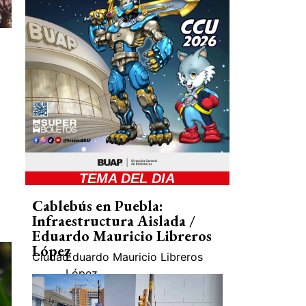
TEMA DEL DIA
Cablebús en Puebla:
Infraestructura Aislada /
Eduardo Mauricio Libreros
López
Ciudad
Eduardo Mauricio Libreros
López