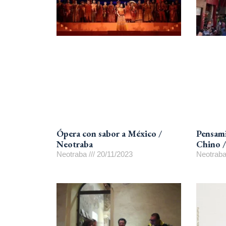
Ópera con sabor a México /
Pensami
Neotraba
Chino /
Neotraba
20/11/2023
Neotrab