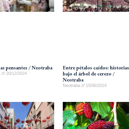
s pensantes / Neotraba
Entre pétalos caídos: historias
bajo el árbol de cerezo /
a
20/12/2024
Neotraba
Neotraba
15/06/2024