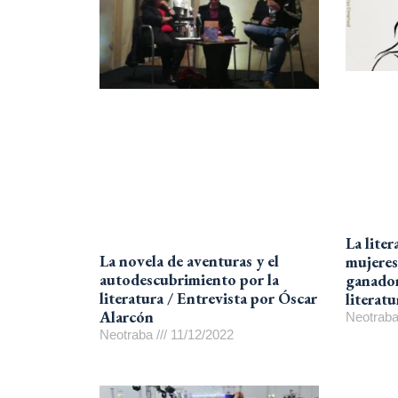
La lite
La novela de aventuras y el
mujeres
autodescubrimiento por la
ganador
literatura / Entrevista por Óscar
literat
Alarcón
Neotrab
Neotraba
11/12/2022