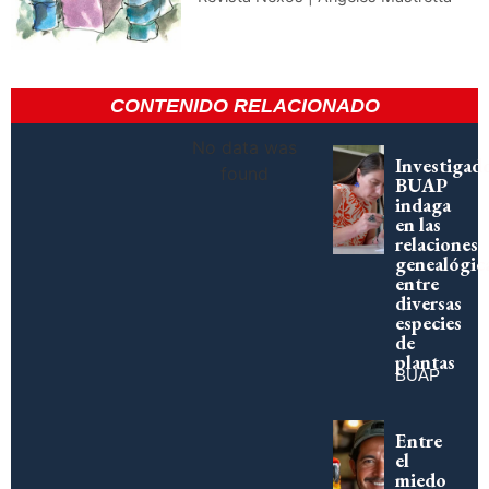
CONTENIDO RELACIONADO
No data was
Investigad
found
BUAP
indaga
en las
relaciones
genealógic
entre
diversas
especies
de
plantas
BUAP
Entre
el
miedo