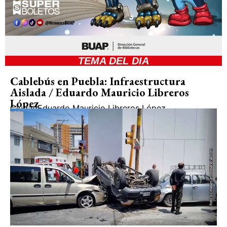
TEMA DEL DIA
Cablebús en Puebla: Infraestructura
Aislada / Eduardo Mauricio Libreros
López
Ciudad
Eduardo Mauricio Libreros López