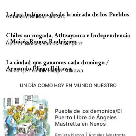
La Ley Indígena desde la mirada de los Pueblos
Gobierno
|
Mundo Nuestro
Chiles en nogada, Atltzayanca e Independencia
/ Moisés Ramos Rodríguez
Galería
|
Moisés Ramos Rodríguez
La ciudad que ganamos cada domingo /
Armando Pliego Ihikawa
Ciudad
|
Armando Pliego Ishikawa
UN DÍA COMO HOY EN MUNDO NUESTRO
Puebla de los demonios/El
Puerto LIbre de Ángeles
Mastretta en Nexos
Revista Nexos | Ángeles Mastretta