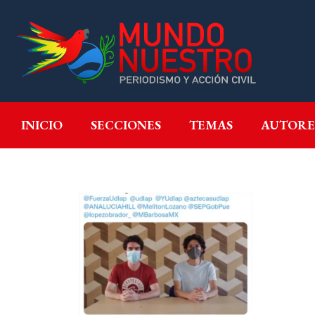
INICIO
SECCIONES
T
INICIO
SECCIONES
TEMAS
AUTORE