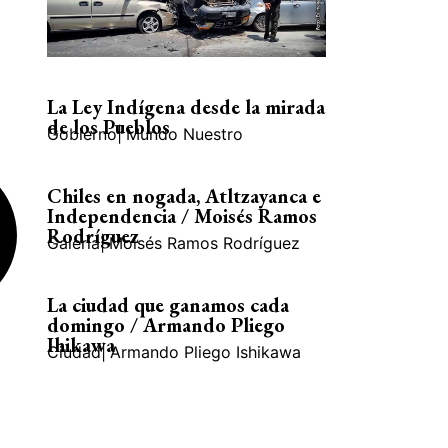
La Ley Indígena desde la mirada
de los Pueblos
Gobierno
|
Mundo Nuestro
Chiles en nogada, Atltzayanca e
Independencia / Moisés Ramos
Rodríguez
Galería
|
Moisés Ramos Rodríguez
La ciudad que ganamos cada
domingo / Armando Pliego
Ihikawa
Ciudad
|
Armando Pliego Ishikawa