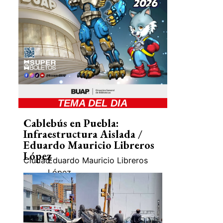
TEMA DEL DIA
Cablebús en Puebla:
Infraestructura Aislada /
Eduardo Mauricio Libreros
López
Ciudad
Eduardo Mauricio Libreros
López