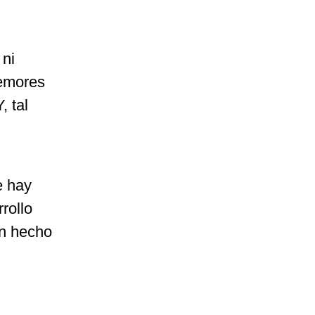
 ni
temores
, tal
e hay
rollo
an hecho