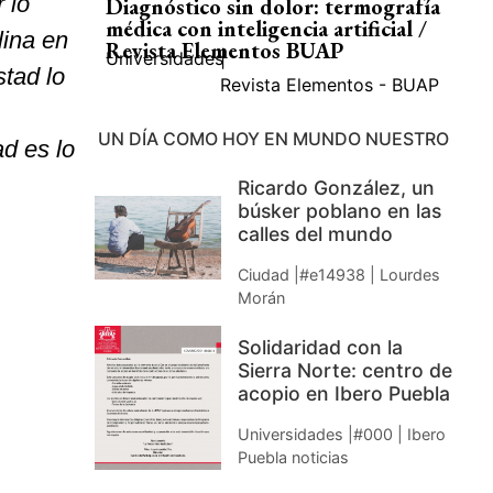
 lo
Diagnóstico sin dolor: termografía
médica con inteligencia artificial /
lina en
Revista Elementos BUAP
Universidades
|
stad lo
Revista Elementos - BUAP
UN DÍA COMO HOY EN MUNDO NUESTRO
ad es lo
Ricardo González, un
búsker poblano en las
calles del mundo
Ciudad |#e14938 | Lourdes
Morán
Solidaridad con la
Sierra Norte: centro de
acopio en Ibero Puebla
Universidades |#000 | Ibero
Puebla noticias