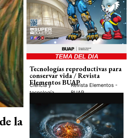
TEMA DEL DIA
Tecnologías reproductivas para
conservar vida / Revista
Elementos BUAP
Ciencia y
Revista Elementos -
tecnología
BUAP
de la