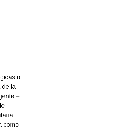
ógicas o
 de la
gente –
de
taria,
ia como