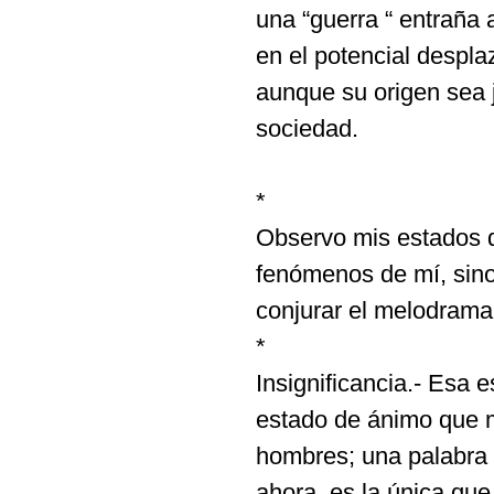
una “guerra “ entraña
en el potencial despl
aunque su origen sea ju
sociedad.
*
Observo mis estados 
fenómenos de mí, sin
conjurar el melodrama
*
Insignificancia.- Esa 
estado de ánimo que m
hombres; una palabra 
ahora, es la única qu