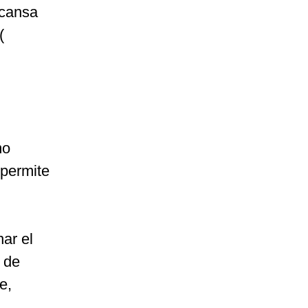
scansa
(
mo
permite
nar el
 de
e,