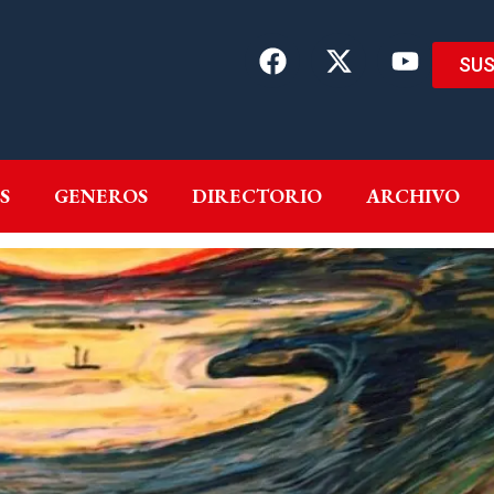
SUS
EMAS
AUTORES
GENEROS
DIRECTORIO
ARCH
S
GENEROS
DIRECTORIO
ARCHIVO