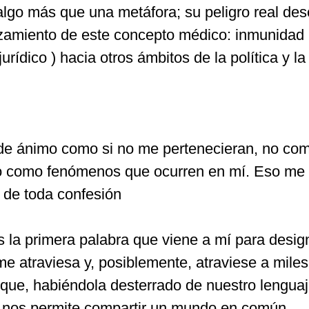
 algo más que una metáfora; su peligro real de
azamiento de este concepto médico: inmunidad 
rídico ) hacia otros ámbitos de la política y la
de ánimo como si no me pertenecieran, no co
o como fenómenos que ocurren en mí. Eso me 
 de toda confesión
es la primera palabra que viene a mí para desig
e atraviesa y, posiblemente, atraviese a miles
que, habiéndola desterrado de nuestro lenguaj
e nos permite compartir un mundo en común