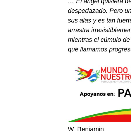
… El ángel quisiera d
despedazado. Pero una
sus alas y es tan fuer
arrastra irresistibleme
mientras el cúmulo de 
que llamamos progres
W. Benjamin