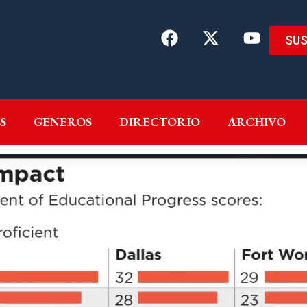
SUS
EMAS
AUTORES
GENEROS
DIRECTORIO
ARCH
S
GENEROS
DIRECTORIO
ARCHIVO