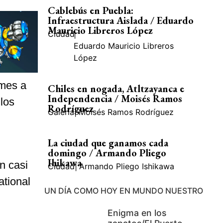
Cablebús en Puebla:
Infraestructura Aislada / Eduardo
Mauricio Libreros López
Ciudad
|
Eduardo Mauricio Libreros
López
imes a
Chiles en nogada, Atltzayanca e
Independencia / Moisés Ramos
los
Rodríguez
Galería
|
Moisés Ramos Rodríguez
La ciudad que ganamos cada
domingo / Armando Pliego
Ihikawa
n casi
Ciudad
|
Armando Pliego Ishikawa
ational
UN DÍA COMO HOY EN MUNDO NUESTRO
Enigma en los