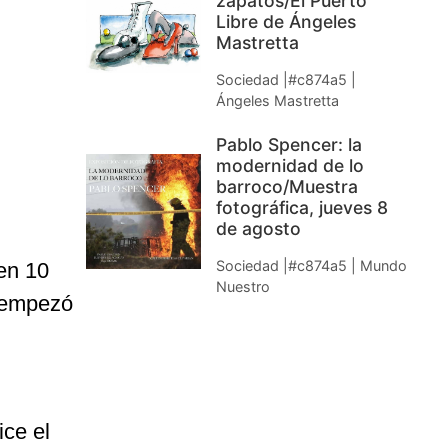
zapatos/El Puerto
Libre de Ángeles
Mastretta
Sociedad |#c874a5 |
Ángeles Mastretta
Pablo Spencer: la
modernidad de lo
barroco/Muestra
fotográfica, jueves 8
de agosto
Sociedad |#c874a5 | Mundo
en 10
Nuestro
e empezó
ice el