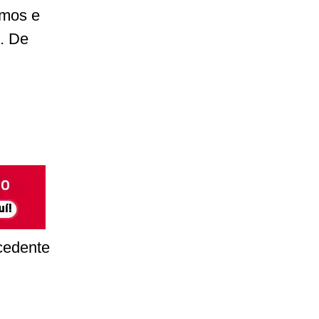
imos e
. De
cedente