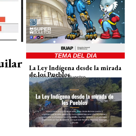
TEMA DEL DIA
uilar
La Ley Indígena desde la mirada
de los Pueblos
Gobierno
Mundo Nuestro