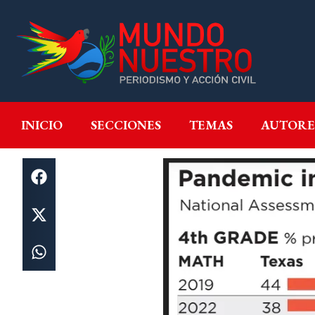
INICIO
SECCIONES
T
INICIO
SECCIONES
TEMAS
AUTORE