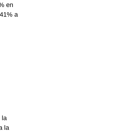
8% en
e 41% a
 la
a la