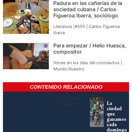
Padura en las cañerías de la
sociedad cubana / Carlos
Figueroa Ibarra, sociólogo
Literatura |#555 | Carlos Figueroa
Ibarra
Para empezar / Helio Huesca,
compositor
Voces en los días del coronavirus |
Mundo Nuestro
CONTENIDO RELACIONADO
No data was
La
found
ciudad
que
ganamos
cada
domingo