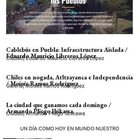
Cablebús en Puebla: Infraestructura Aislada /
Eduardo Mauricio Libreros López
Ciudad
|
Eduardo Mauricio Libreros López
Chiles en nogada, Atltzayanca e Independencia
/ Moisés Ramos Rodríguez
Galería
|
Moisés Ramos Rodríguez
La ciudad que ganamos cada domingo /
Armando Pliego Ihikawa
Ciudad
|
Armando Pliego Ishikawa
UN DÍA COMO HOY EN MUNDO NUESTRO