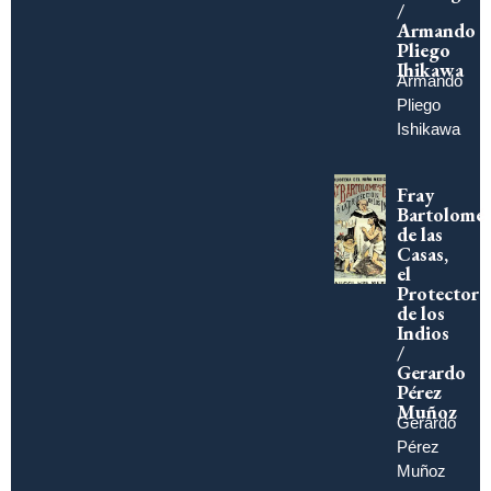
/
Armando
Pliego
Ihikawa
Armando
Pliego
Ishikawa
Fray
Bartolomé
de las
Casas,
el
Protector
de los
Indios
/
Gerardo
Pérez
Muñoz
Gerardo
Pérez
Muñoz