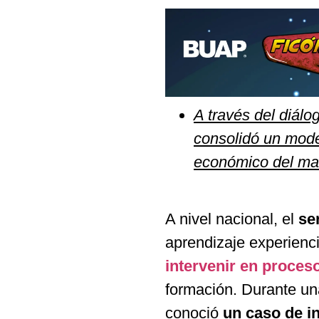
A través del diál
consolidó un model
económico del maí
A nivel nacional, el
se
aprendizaje experienc
intervenir en proceso
formación. Durante un
conoció
un caso de i