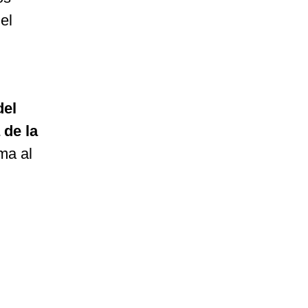
el
del
 de la
ma al