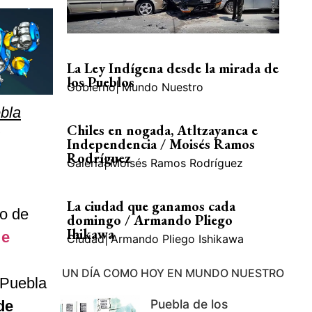
La Ley Indígena desde la mirada de
los Pueblos
Gobierno
|
Mundo Nuestro
ebla
Chiles en nogada, Atltzayanca e
Independencia / Moisés Ramos
Rodríguez
Galería
|
Moisés Ramos Rodríguez
La ciudad que ganamos cada
o de
domingo / Armando Pliego
Ihikawa
 e
Ciudad
|
Armando Pliego Ishikawa
UN DÍA COMO HOY EN MUNDO NUESTRO
 Puebla
Puebla de los
de