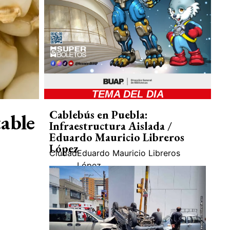
TEMA DEL DIA
Cablebús en Puebla:
able
Infraestructura Aislada /
Eduardo Mauricio Libreros
López
Ciudad
Eduardo Mauricio Libreros
López