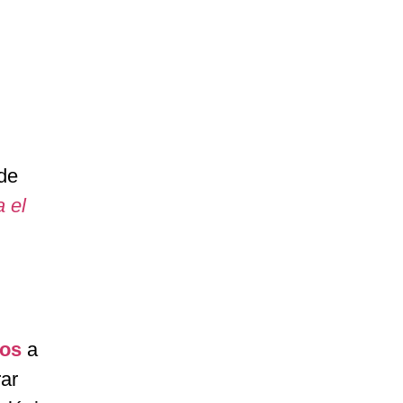
de
a el
vos
a
rar