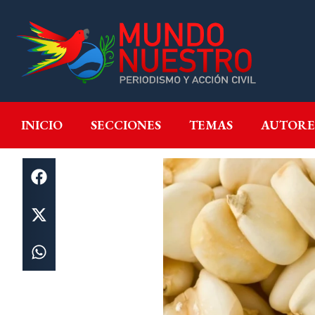
INICIO
SECCIONES
T
INICIO
SECCIONES
TEMAS
AUTORE