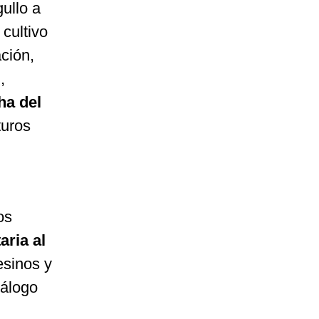
ullo a
cultivo
ación,
,
ha del
turos
os
aria al
esinos y
iálogo