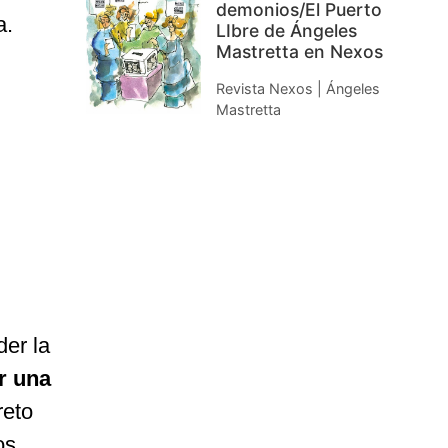
demonios/El Puerto
a.
LIbre de Ángeles
Mastretta en Nexos
Revista Nexos | Ángeles
Mastretta
der la
r una
reto
os