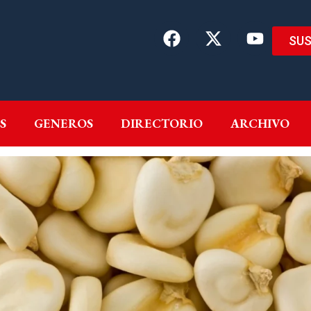
SUS
EMAS
AUTORES
GENEROS
DIRECTORIO
ARCH
S
GENEROS
DIRECTORIO
ARCHIVO