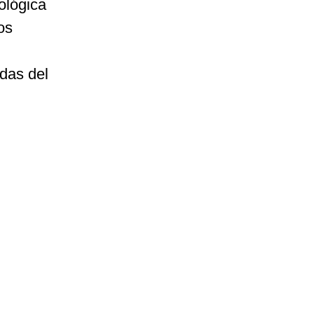
ológica
os
ldas del