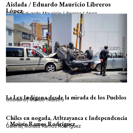
Aislada / Eduardo Mauricio Libreros
López
Ciudad
Eduardo Mauricio Libreros López
La Ley Indígena desde la mirada de los Pueblos
Gobierno
|
Mundo Nuestro
Chiles en nogada, Atltzayanca e Independencia
/ Moisés Ramos Rodríguez
Galería
|
Moisés Ramos Rodríguez