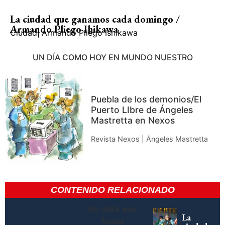
La ciudad que ganamos cada domingo /
Armando Pliego Ihikawa
Ciudad
|
Armando Pliego Ishikawa
UN DÍA COMO HOY EN MUNDO NUESTRO
Puebla de los demonios/El
Puerto LIbre de Ángeles
Mastretta en Nexos
Revista Nexos | Ángeles Mastretta
CONTENIDO RELACIONADO
No data was
La
found