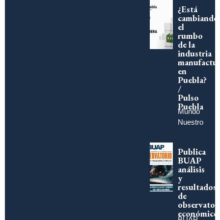
¿Está
cambiando
el
rumbo
de la
industria
manufactur
en
Puebla?
/
Pulso
Puebla
Mundo
Nuestro
Publica
BUAP
análisis
y
resultados
de
observator
económico
BUAP