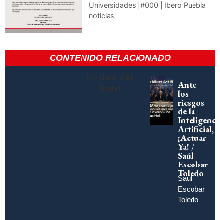
Universidades |#000 | Ibero Puebla
noticias
CONTENIDO RELACIONADO
No data was
Ante
found
los
riesgos
de la
Inteligenci
Artificial,
¡Actuar
Ya! /
Saúl
Escobar
Toledo
Saúl
Escobar
Toledo