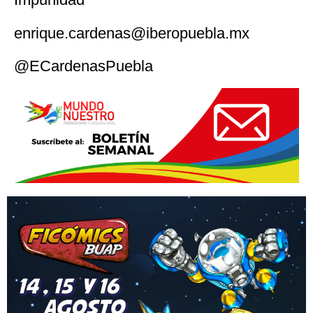
enrique.cardenas@iberopuebla.mx
@ECardenasPuebla