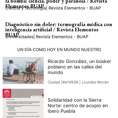
la bomba: ciencia, poder y paranoia / Revista
Elementos BUAP
Ciencia y tecnología
|
Revista Elementos - BUAP
Diagnóstico sin dolor: termografía médica con
inteligencia artificial / Revista Elementos
BUAP
Universidades
|
Revista Elementos - BUAP
UN DÍA COMO HOY EN MUNDO NUESTRO
Ricardo González, un búsker
poblano en las calles del
mundo
Ciudad |#e14938 | Lourdes Morán
Solidaridad con la Sierra
Norte: centro de acopio en
Ibero Puebla