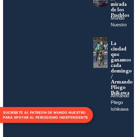
mirada
de los
Pueblos
Mundo
Nuestro
La
ciudad
que
ganamos
cada
domingo
/
Armando
Pliego
Ihikawa
Armando
Pliego
Ishikawa
SUCRÍBETE AL PATREON DE MUNDO NUESTRO
PARA APOYAR AL PERIODISMO INDEPENDIENTE