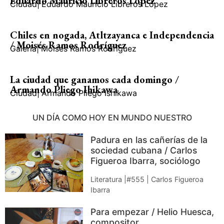
Eduardo Mauricio Libreros López
Ciudad
|
Eduardo Mauricio Libreros López
Chiles en nogada, Atltzayanca e Independencia
/ Moisés Ramos Rodríguez
Galería
|
Moisés Ramos Rodríguez
La ciudad que ganamos cada domingo /
Armando Pliego Ihikawa
Ciudad
|
Armando Pliego Ishikawa
UN DÍA COMO HOY EN MUNDO NUESTRO
Padura en las cañerías de la
sociedad cubana / Carlos
Figueroa Ibarra, sociólogo
Literatura |#555 | Carlos Figueroa
Ibarra
Para empezar / Helio Huesca,
compositor