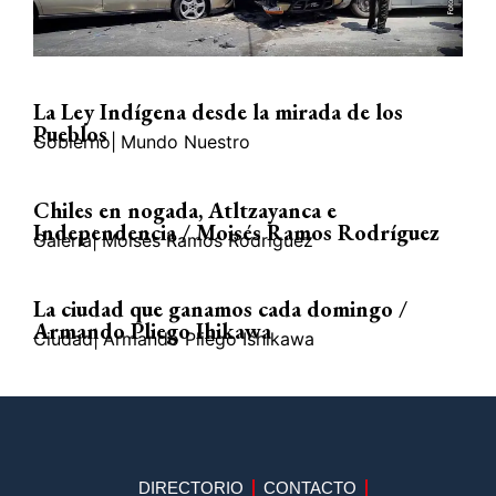
La Ley Indígena desde la mirada de los
Pueblos
Gobierno
|
Mundo Nuestro
Chiles en nogada, Atltzayanca e
Independencia / Moisés Ramos Rodríguez
Galería
|
Moisés Ramos Rodríguez
La ciudad que ganamos cada domingo /
Armando Pliego Ihikawa
Ciudad
|
Armando Pliego Ishikawa
DIRECTORIO
CONTACTO