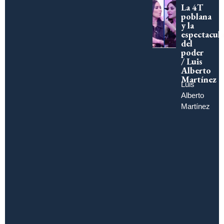
La 4T
poblana
y la
espectacula
del
poder
/ Luis
Alberto
Martínez
Luis
Alberto
Martínez