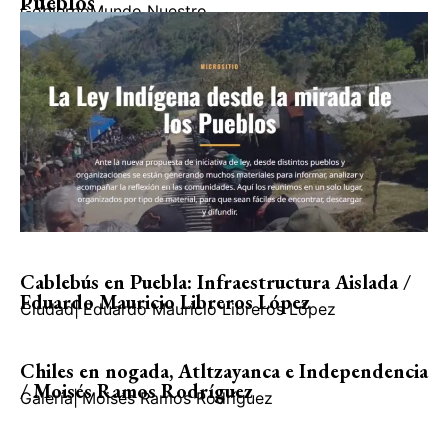
Pueblos
Gobierno
Mundo Nuestro
Cablebús en Puebla: Infraestructura Aislada /
Eduardo Mauricio Libreros López
Ciudad
|
Eduardo Mauricio Libreros López
Chiles en nogada, Atltzayanca e Independencia
/ Moisés Ramos Rodríguez
Galería
|
Moisés Ramos Rodríguez