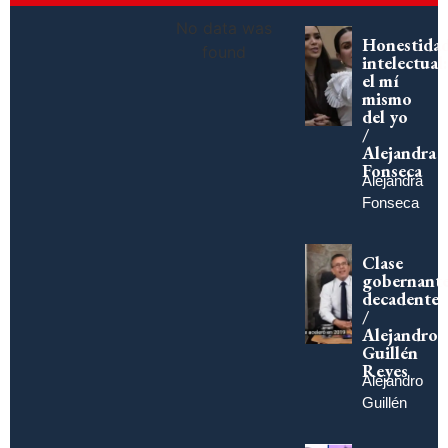
No data was
Honestida
found
intelectual:
el mí
mismo
del yo
/
Alejandra
Fonseca
Alejandra
Fonseca
Clase
gobernant
decadente
/
Alejandro
Guillén
Reyes
Alejandro
Guillén