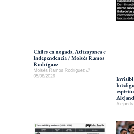
Chiles en nogada, Atltzayanca e
Independencia / Moisés Ramos
Rodríguez
Moisés Ramos Rodríguez
05/08/2026
Invisib
Intelige
espirit
Alejand
Alejand