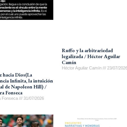
Ruffo y la arbitrariedad
legalizada / Héctor Aguilar
Camín
Héctor Aguilar Camín
23/07/202
le hacia Dios(La
ncia Infinita, la intuición
ual de Napoleon Hill) /
ra Fonseca
ra Fonseca
31/07/2026