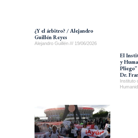
¿Y el árbitro? / Alejandro
Guillén Reyes
Alejandro Guillén
19/06/2026
El Insti
y Human
Pliego”
Dr. Fra
Instituto
Humani