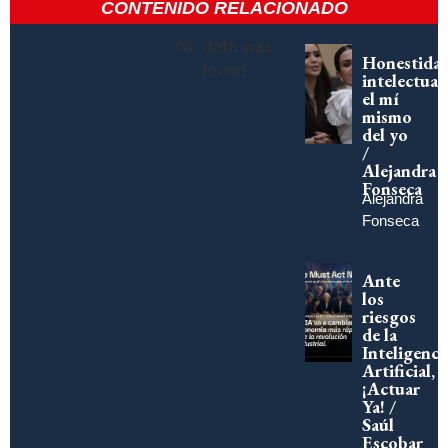
CONTENIDO RELACIONADO
No data was
Honestida
found
intelectual:
el mí
mismo
del yo
/
Alejandra
Fonseca
Alejandra
Fonseca
Ante
los
riesgos
de la
Inteligenci
Artificial,
¡Actuar
Ya! /
Saúl
Escobar