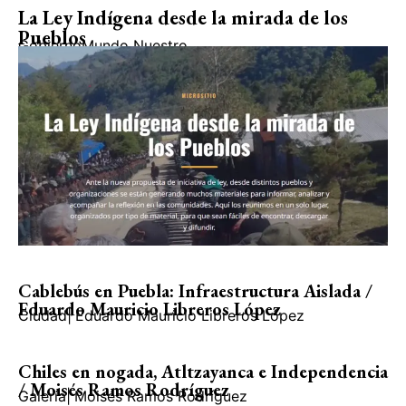
La Ley Indígena desde la mirada de los
Pueblos
Gobierno
Mundo Nuestro
Cablebús en Puebla: Infraestructura Aislada /
Eduardo Mauricio Libreros López
Ciudad
|
Eduardo Mauricio Libreros López
Chiles en nogada, Atltzayanca e Independencia
/ Moisés Ramos Rodríguez
Galería
|
Moisés Ramos Rodríguez