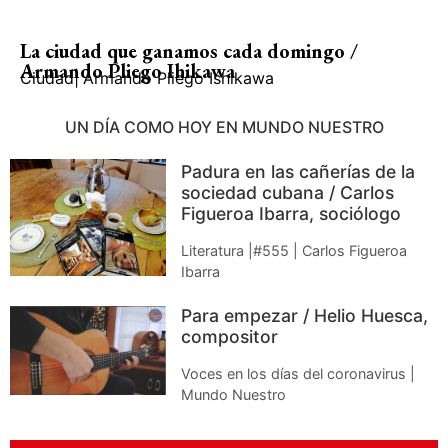
La ciudad que ganamos cada domingo /
Armando Pliego Ihikawa
Ciudad
|
Armando Pliego Ishikawa
UN DÍA COMO HOY EN MUNDO NUESTRO
Padura en las cañerías de la
sociedad cubana / Carlos
Figueroa Ibarra, sociólogo
Literatura |#555 | Carlos Figueroa
Ibarra
Para empezar / Helio Huesca,
compositor
Voces en los días del coronavirus |
Mundo Nuestro