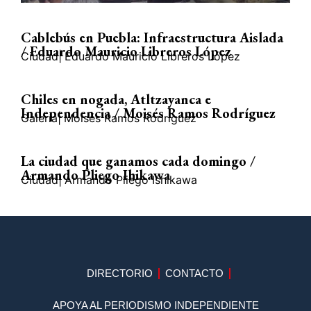
Cablebús en Puebla: Infraestructura Aislada
/ Eduardo Mauricio Libreros López
Ciudad
|
Eduardo Mauricio Libreros López
Chiles en nogada, Atltzayanca e
Independencia / Moisés Ramos Rodríguez
Galería
|
Moisés Ramos Rodríguez
La ciudad que ganamos cada domingo /
Armando Pliego Ihikawa
Ciudad
|
Armando Pliego Ishikawa
DIRECTORIO
CONTACTO
APOYA AL PERIODISMO INDEPENDIENTE