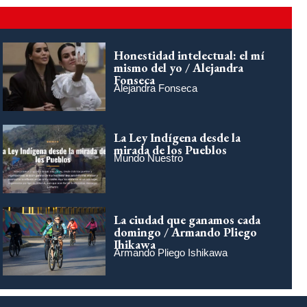
Honestidad intelectual: el mí
mismo del yo / Alejandra
Fonseca
Alejandra Fonseca
La Ley Indígena desde la
mirada de los Pueblos
Mundo Nuestro
La ciudad que ganamos cada
domingo / Armando Pliego
Ihikawa
Armando Pliego Ishikawa