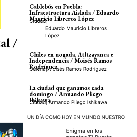
Cablebús en Puebla:
Infraestructura Aislada / Eduardo
Mauricio Libreros López
Ciudad
|
Eduardo Mauricio Libreros
López
al /
Chiles en nogada, Atltzayanca e
Independencia / Moisés Ramos
Rodríguez
Galería
|
Moisés Ramos Rodríguez
La ciudad que ganamos cada
domingo / Armando Pliego
Ihikawa
Ciudad
|
Armando Pliego Ishikawa
UN DÍA COMO HOY EN MUNDO NUESTRO
Enigma en los