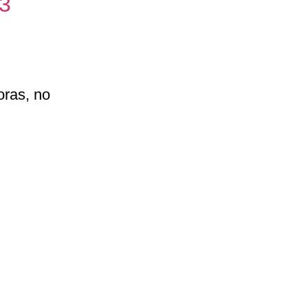
3
oras, no