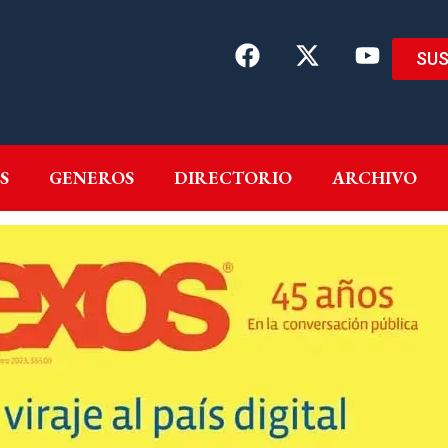
SUS
EMAS
AUTORES
GENEROS
DIRECTORIO
ARCH
S
GENEROS
DIRECTORIO
ARCHIVO