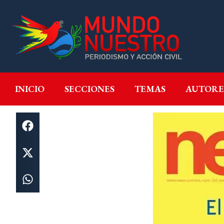
INICIO
SECCIONES
T
INICIO
SECCIONES
TEMAS
AUTORE