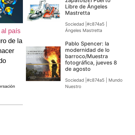
zapatos/El Puerto
Libre de Ángeles
Mastretta
Sociedad |#c874a5 |
 al país
Ángeles Mastretta
ro de la
Pablo Spencer: la
modernidad de lo
hacer
barroco/Muestra
do
fotográfica, jueves 8
de agosto
Sociedad |#c874a5 | Mundo
ersación
Nuestro