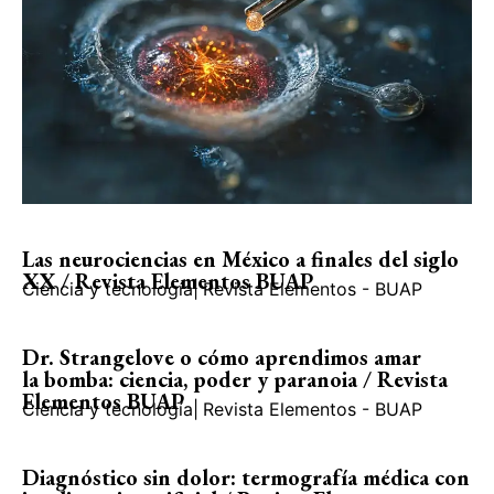
Las neurociencias en México a finales del siglo
XX / Revista Elementos BUAP
Ciencia y tecnología
|
Revista Elementos - BUAP
Dr. Strangelove o cómo aprendimos amar
la bomba: ciencia, poder y paranoia / Revista
Elementos BUAP
Ciencia y tecnología
|
Revista Elementos - BUAP
Diagnóstico sin dolor: termografía médica con