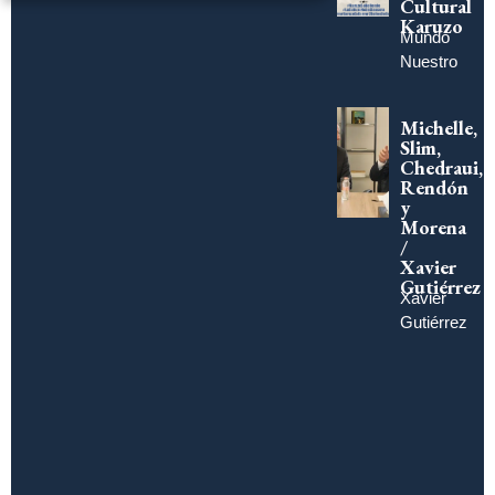
Cultural
Karuzo
Mundo
Nuestro
Michelle,
Slim,
Chedraui,
Rendón
y
Morena
/
Xavier
Gutiérrez
Xavier
Gutiérrez