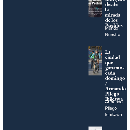
desde
la
mirada
de los
Pueblos
Mundo
Nuestro
La
ciudad
que
ganamos
cada
domingo
/
Armando
Pliego
Ihikawa
Armando
Pliego
Ishikawa