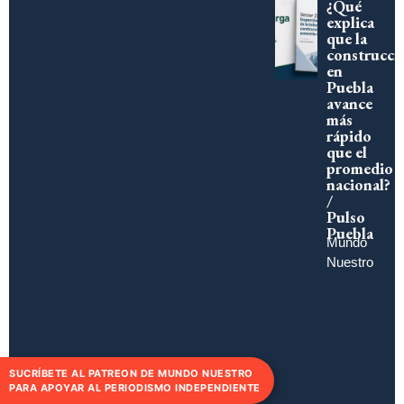
¿Qué
explica
que la
construcci
en
Puebla
avance
más
rápido
que el
promedio
nacional?
/
Pulso
Puebla
Mundo
Nuestro
SUCRÍBETE AL PATREON DE MUNDO NUESTRO
PARA APOYAR AL PERIODISMO INDEPENDIENTE