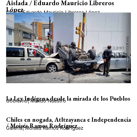
Aislada / Eduardo Mauricio Libreros
López
Ciudad
Eduardo Mauricio Libreros López
La Ley Indígena desde la mirada de los Pueblos
Gobierno
|
Mundo Nuestro
Chiles en nogada, Atltzayanca e Independencia
/ Moisés Ramos Rodríguez
Galería
|
Moisés Ramos Rodríguez