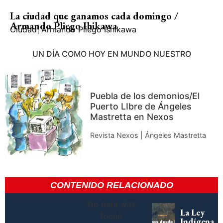
La ciudad que ganamos cada domingo /
Armando Pliego Ihikawa
Ciudad
|
Armando Pliego Ishikawa
UN DÍA COMO HOY EN MUNDO NUESTRO
Puebla de los demonios/El
Puerto LIbre de Ángeles
Mastretta en Nexos
Revista Nexos | Ángeles Mastretta
CONTENIDO RELACIONADO
No data was
La Ley
found
Indígena