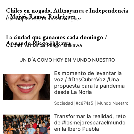
Chiles en nogada, Atltzayanca e Independencia
/ Moisés Ramos Rodríguez
Galería
|
Moisés Ramos Rodríguez
La ciudad que ganamos cada domingo /
Armando Pliego Ihikawa
Ciudad
|
Armando Pliego Ishikawa
UN DÍA COMO HOY EN MUNDO NUESTRO
Es momento de levantar la
voz / #DesCubreVoz /Una
propuesta para la pandemia
desde La Noria
Sociedad |#c874a5 | Mundo Nuestro
Transformar la realidad, reto
de #losmejoresparaelmundo
en la Ibero Puebla