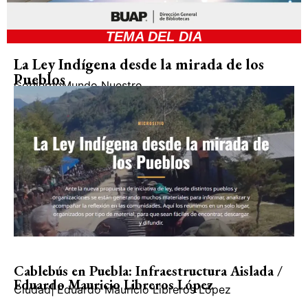
TEMA DEL DIA
La Ley Indígena desde la mirada de los
Pueblos
Gobierno
Mundo Nuestro
Cablebús en Puebla: Infraestructura Aislada /
Eduardo Mauricio Libreros López
Ciudad
|
Eduardo Mauricio Libreros López