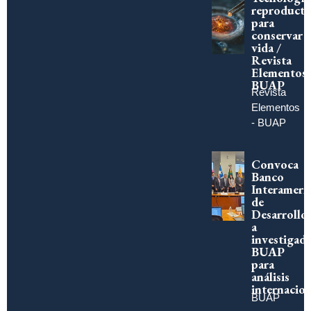
reproducti
para
conservar
vida /
Revista
Elementos
BUAP
Revista
Elementos
- BUAP
Convoca
Banco
Interameri
de
Desarrollo
a
investigad
BUAP
para
análisis
internacion
BUAP