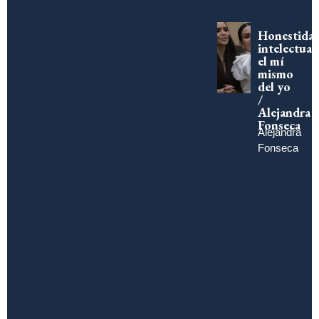
Honestida
intelectual:
el mí
mismo
del yo
/
Alejandra
Fonseca
Alejandra
Fonseca