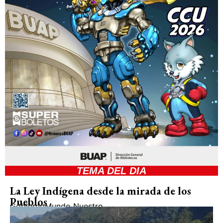
TEMA DEL DIA
La Ley Indígena desde la mirada de los
Pueblos
Gobierno
Mundo Nuestro