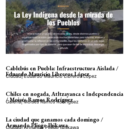
Cablebús en Puebla: Infraestructura Aislada /
Eduardo Mauricio Libreros López
Ciudad
|
Eduardo Mauricio Libreros López
Chiles en nogada, Atltzayanca e Independencia
/ Moisés Ramos Rodríguez
Galería
|
Moisés Ramos Rodríguez
La ciudad que ganamos cada domingo /
Armando Pliego Ihikawa
Ciudad
|
Armando Pliego Ishikawa