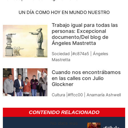
UN DÍA COMO HOY EN MUNDO NUESTRO
Trabajo igual para todas las
personas: Excepcional
documento/Del blog de
Ángeles Mastretta
Sociedad |#c874a5 | Ángeles
Mastretta
Cuando nos encontrábamos
en las calles con Julio
Glockner
Cultura |#ffcc00 | Anamaría Ashwell
CONTENIDO RELACIONADO
No data was
¡Súbale,