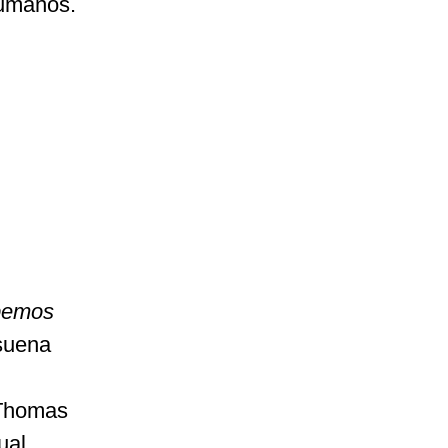
Humanos.
ebemos
suena
o Thomas
ual