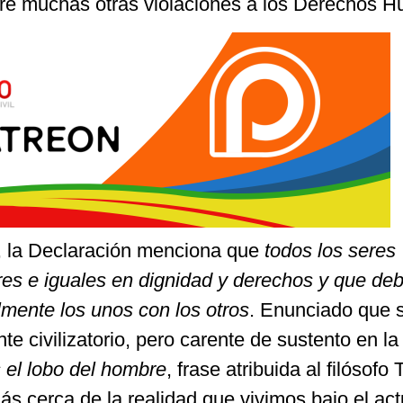
ntre muchas otras violaciones a los Derechos 
o, la Declaración menciona que
todos los seres
es e iguales en dignidad y derechos y que d
lmente los unos con los otros
. Enunciado que 
e civilizatorio, pero carente de sustento en la
 el lobo del hombre
, frase atribuida al filósof
 cerca de la realidad que vivimos bajo el act