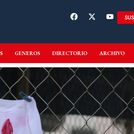
SUS
EMAS
AUTORES
GENEROS
DIRECTORIO
ARCH
S
GENEROS
DIRECTORIO
ARCHIVO