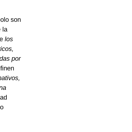
olo son
 la
ue
los
icos,
das por
finen
ativos,
una
dad
mo