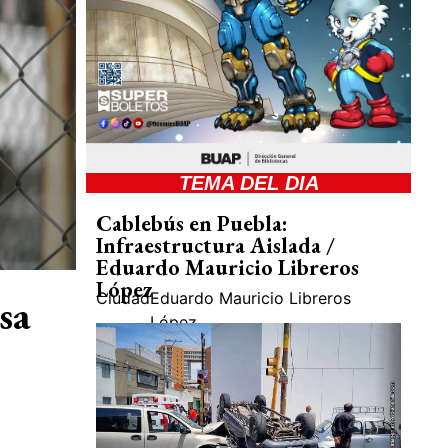
TEMA DEL DIA
Cablebús en Puebla:
Infraestructura Aislada /
Eduardo Mauricio Libreros
López
Ciudad
Eduardo Mauricio Libreros
sa
López