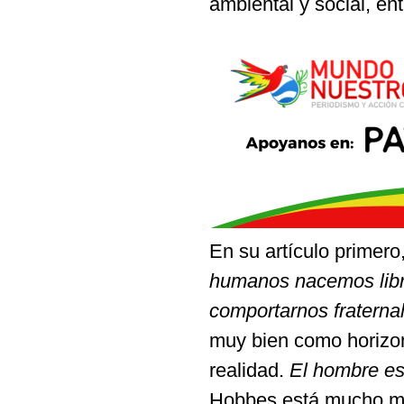
ambiental y social, e
En su artículo primer
humanos nacemos libr
comportarnos fraterna
muy bien como horizont
realidad.
El hombre es
Hobbes está mucho más