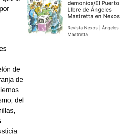
demonios/El Puerto
por
LIbre de Ángeles
Mastretta en Nexos
Revista Nexos | Ángeles
Mastretta
des
elón de
ranja de
biernos
smo; del
illas,
s
sticia