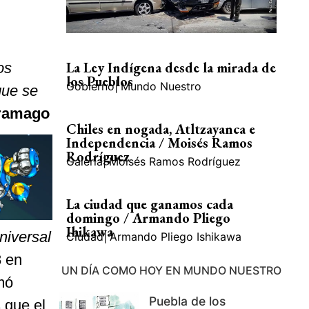
La Ley Indígena desde la mirada de
os
los Pueblos
Gobierno
|
Mundo Nuestro
que se
aramago
Chiles en nogada, Atltzayanca e
Independencia / Moisés Ramos
Rodríguez
Galería
|
Moisés Ramos Rodríguez
La ciudad que ganamos cada
domingo / Armando Pliego
Ihikawa
niversal
Ciudad
|
Armando Pliego Ishikawa
8 en
UN DÍA COMO HOY EN MUNDO NUESTRO
mó
Puebla de los
 que el