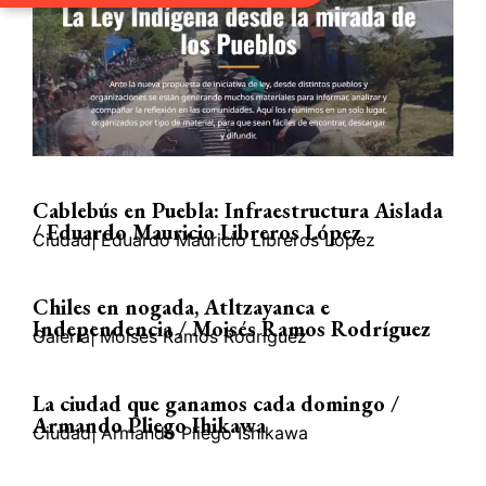
Cablebús en Puebla: Infraestructura Aislada
/ Eduardo Mauricio Libreros López
Ciudad
|
Eduardo Mauricio Libreros López
Chiles en nogada, Atltzayanca e
Independencia / Moisés Ramos Rodríguez
Galería
|
Moisés Ramos Rodríguez
La ciudad que ganamos cada domingo /
Armando Pliego Ihikawa
Ciudad
|
Armando Pliego Ishikawa