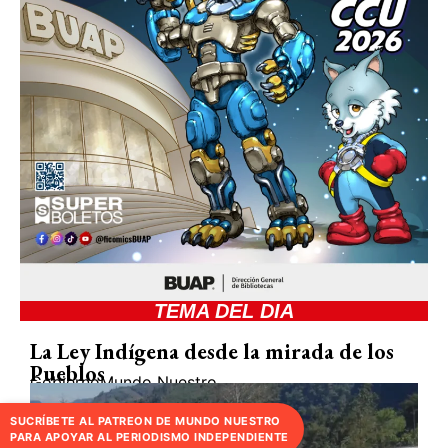
TEMA DEL DIA
La Ley Indígena desde la mirada de los
Pueblos
Gobierno
Mundo Nuestro
SUCRÍBETE AL PATREON DE MUNDO NUESTRO
PARA APOYAR AL PERIODISMO INDEPENDIENTE