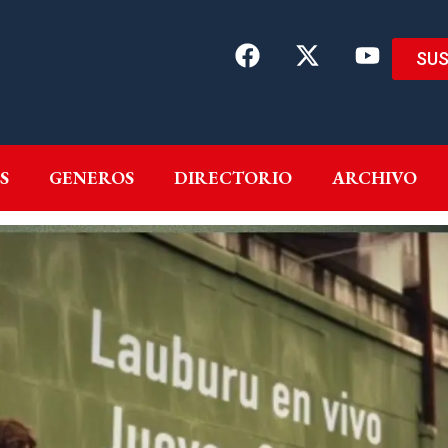
SUS
EMAS
AUTORES
GENEROS
DIRECTORIO
ARCH
S
GENEROS
DIRECTORIO
ARCHIVO