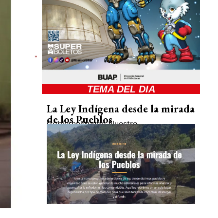
TEMA DEL DIA
La Ley Indígena desde la mirada
de los Pueblos
Gobierno
Mundo Nuestro