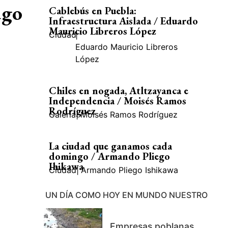
ugo
Cablebús en Puebla:
Infraestructura Aislada / Eduardo
Mauricio Libreros López
Ciudad
|
Eduardo Mauricio Libreros
López
Chiles en nogada, Atltzayanca e
Independencia / Moisés Ramos
Rodríguez
Galería
|
Moisés Ramos Rodríguez
La ciudad que ganamos cada
domingo / Armando Pliego
Ihikawa
Ciudad
|
Armando Pliego Ishikawa
UN DÍA COMO HOY EN MUNDO NUESTRO
Empresas poblanas