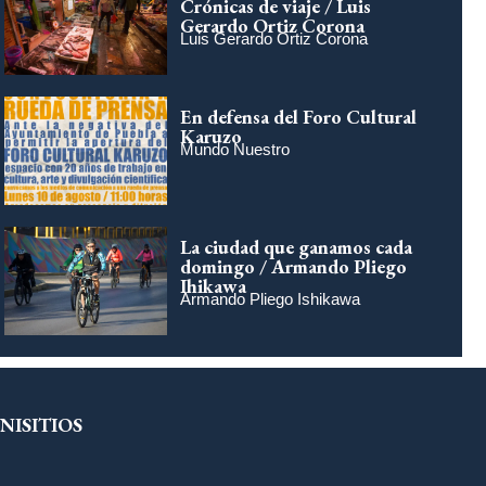
Crónicas de viaje / Luis
Gerardo Ortiz Corona
Luis Gerardo Ortiz Corona
En defensa del Foro Cultural
Karuzo
Mundo Nuestro
La ciudad que ganamos cada
domingo / Armando Pliego
Ihikawa
Armando Pliego Ishikawa
NISITIOS