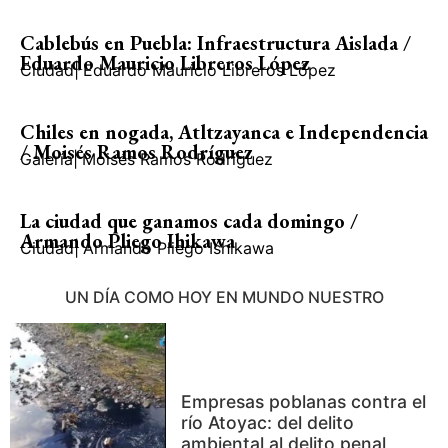
Cablebús en Puebla: Infraestructura Aislada /
Eduardo Mauricio Libreros López
Ciudad
|
Eduardo Mauricio Libreros López
Chiles en nogada, Atltzayanca e Independencia
/ Moisés Ramos Rodríguez
Galería
|
Moisés Ramos Rodríguez
La ciudad que ganamos cada domingo /
Armando Pliego Ihikawa
Ciudad
|
Armando Pliego Ishikawa
UN DÍA COMO HOY EN MUNDO NUESTRO
Empresas poblanas contra el
río Atoyac: del delito
ambiental al delito penal