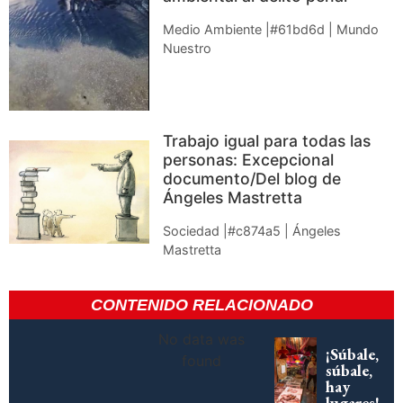
Medio Ambiente |#61bd6d | Mundo
Nuestro
Trabajo igual para todas las
personas: Excepcional
documento/Del blog de
Ángeles Mastretta
Sociedad |#c874a5 | Ángeles
Mastretta
CONTENIDO RELACIONADO
No data was
¡Súbale,
found
súbale,
hay
lugares!