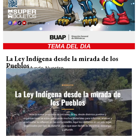
TEMA DEL DIA
La Ley Indígena desde la mirada de los
Pueblos
Gobierno
Mundo Nuestro