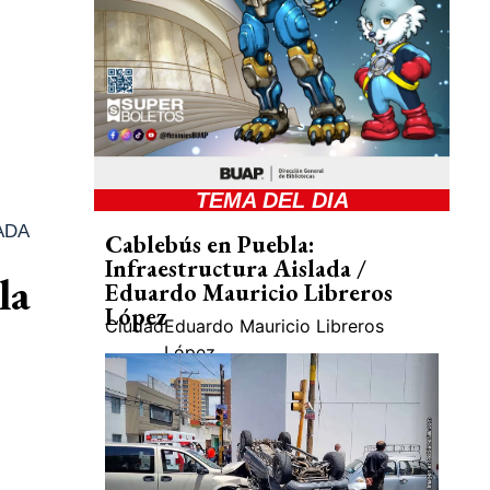
TEMA DEL DIA
ADA
Cablebús en Puebla:
Infraestructura Aislada /
la
Eduardo Mauricio Libreros
López
Ciudad
Eduardo Mauricio Libreros
López