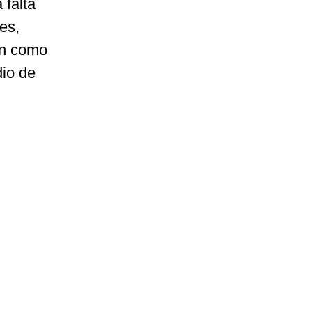
 falta
es,
ón como
dio de