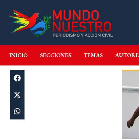
INICIO
SECCIONES
T
INICIO
SECCIONES
TEMAS
AUTORE