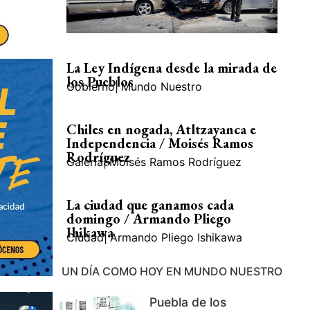
La Ley Indígena desde la mirada de
los Pueblos
Gobierno
|
Mundo Nuestro
Chiles en nogada, Atltzayanca e
Independencia / Moisés Ramos
Rodríguez
Galería
|
Moisés Ramos Rodríguez
La ciudad que ganamos cada
domingo / Armando Pliego
Ihikawa
Ciudad
|
Armando Pliego Ishikawa
UN DÍA COMO HOY EN MUNDO NUESTRO
Puebla de los