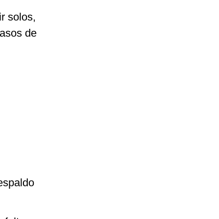
r solos,
casos de
respaldo