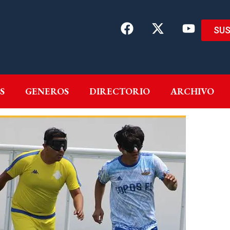
SUS
EMAS
AUTORES
GENEROS
DIRECTORIO
ARCH
S
GENEROS
DIRECTORIO
ARCHIVO