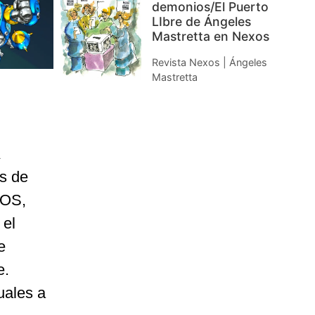
demonios/El Puerto
LIbre de Ángeles
Mastretta en Nexos
Revista Nexos | Ángeles
Mastretta
s de
GOS,
 el
e
e.
uales a