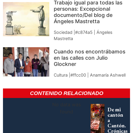
Trabajo igual para todas las
personas: Excepcional
documento/Del blog de
Ángeles Mastretta
Sociedad |#c874a5 | Ángeles
Mastretta
Cuando nos encontrábamos
en las calles con Julio
Glockner
Cultura |#ffcc00 | Anamaría Ashwell
CONTENIDO RELACIONADO
No data was
De mi
found
cantón
a
Cantón.
Crónicas