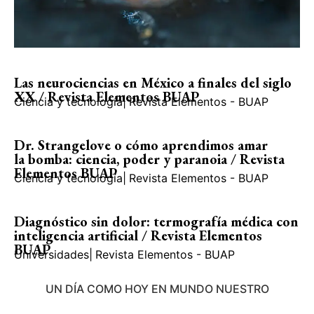
Las neurociencias en México a finales del siglo
XX / Revista Elementos BUAP
Ciencia y tecnología
|
Revista Elementos - BUAP
Dr. Strangelove o cómo aprendimos amar
la bomba: ciencia, poder y paranoia / Revista
Elementos BUAP
Ciencia y tecnología
|
Revista Elementos - BUAP
Diagnóstico sin dolor: termografía médica con
inteligencia artificial / Revista Elementos
BUAP
Universidades
|
Revista Elementos - BUAP
UN DÍA COMO HOY EN MUNDO NUESTRO