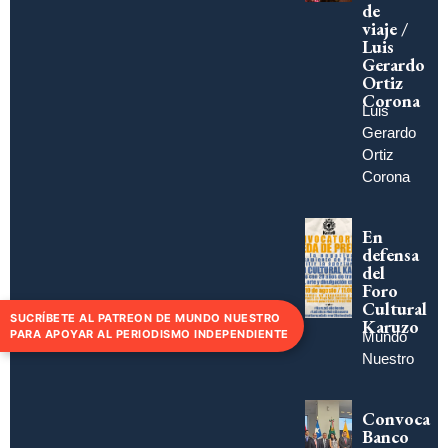
de
viaje /
Luis
Gerardo
Ortiz
Corona
Luis
Gerardo
Ortiz
Corona
En
defensa
del
Foro
Cultural
SUCRÍBETE AL PATREON DE MUNDO NUESTRO
Karuzo
PARA APOYAR AL PERIODISMO INDEPENDIENTE
Mundo
Nuestro
Convoca
Banco