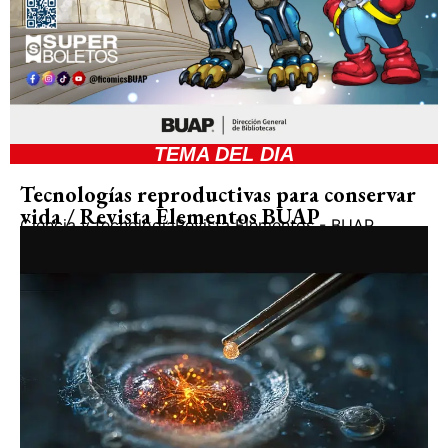
TEMA DEL DIA
Tecnologías reproductivas para conservar
vida / Revista Elementos BUAP
Ciencia y tecnología
Revista Elementos - BUAP