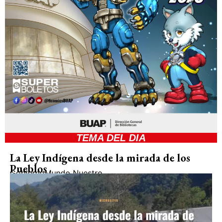
TEMA DEL DIA
La Ley Indígena desde la mirada de los
Pueblos
Gobierno
Mundo Nuestro