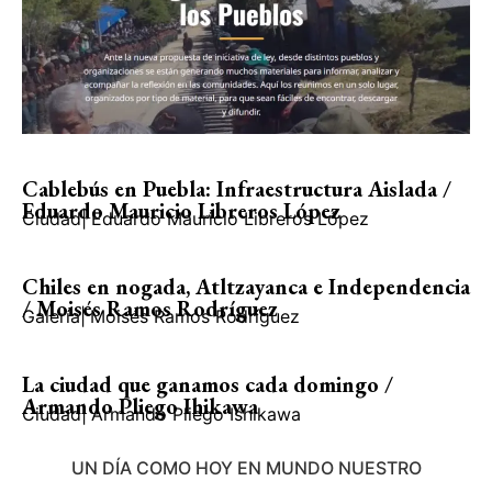
Cablebús en Puebla: Infraestructura Aislada /
Eduardo Mauricio Libreros López
Ciudad
|
Eduardo Mauricio Libreros López
Chiles en nogada, Atltzayanca e Independencia
/ Moisés Ramos Rodríguez
Galería
|
Moisés Ramos Rodríguez
La ciudad que ganamos cada domingo /
Armando Pliego Ihikawa
Ciudad
|
Armando Pliego Ishikawa
UN DÍA COMO HOY EN MUNDO NUESTRO