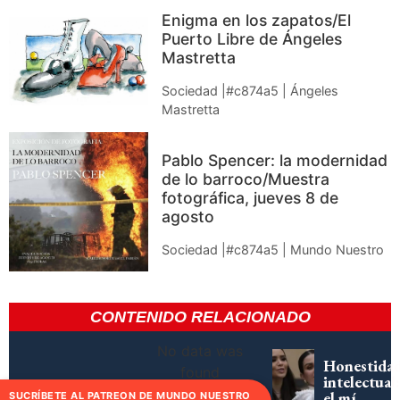
Enigma en los zapatos/El
Puerto Libre de Ángeles
Mastretta
Sociedad |#c874a5 | Ángeles
Mastretta
Pablo Spencer: la modernidad
de lo barroco/Muestra
fotográfica, jueves 8 de
agosto
Sociedad |#c874a5 | Mundo Nuestro
CONTENIDO RELACIONADO
No data was
Honestida
found
intelectual:
el mí
SUCRÍBETE AL PATREON DE MUNDO NUESTRO