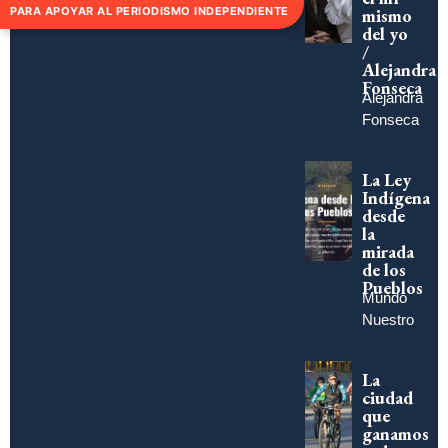
PARA APOYAR AL PERIODISMO INDEPENDIENTE
mismo
del yo
/
Alejandra
Fonseca
Alejandra
Fonseca
La Ley
Indígena
desde
la
mirada
de los
Pueblos
Mundo
Nuestro
La
ciudad
que
ganamos