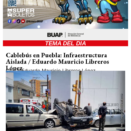
TEMA DEL DIA
Cablebús en Puebla: Infraestructura
Aislada / Eduardo Mauricio Libreros
López
Ciudad
Eduardo Mauricio Libreros López