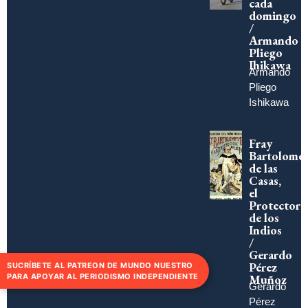
cada
domingo
/
Armando
Pliego
Ihikawa
Armando
Pliego
Ishikawa
Fray
Bartolomé
de las
Casas,
el
Protector
de los
Indios
/
Gerardo
Pérez
SUCRÍBETE AL PATREON DE MUNDO NUESTRO
Muñoz
PARA APOYAR AL PERIODISMO INDEPENDIENTE
Gerardo
Pérez