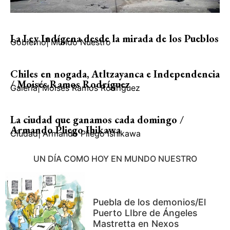
La Ley Indígena desde la mirada de los Pueblos
Gobierno
|
Mundo Nuestro
Chiles en nogada, Atltzayanca e Independencia
/ Moisés Ramos Rodríguez
Galería
|
Moisés Ramos Rodríguez
La ciudad que ganamos cada domingo /
Armando Pliego Ihikawa
Ciudad
|
Armando Pliego Ishikawa
UN DÍA COMO HOY EN MUNDO NUESTRO
Puebla de los demonios/El
Puerto LIbre de Ángeles
Mastretta en Nexos