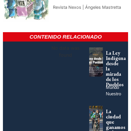
Revista Nexos | Ángeles Mastretta
CONTENIDO RELACIONADO
No data was
La Ley
found
Indígena
desde
la
mirada
de los
Pueblos
Mundo
Nuestro
La
ciudad
que
ganamos