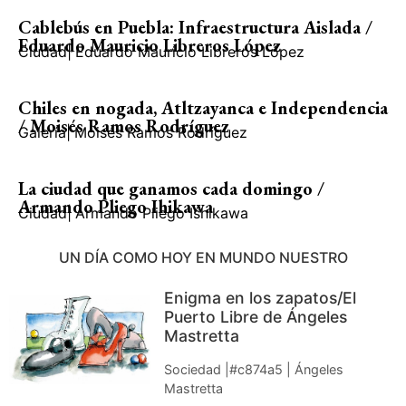
Cablebús en Puebla: Infraestructura Aislada /
Eduardo Mauricio Libreros López
Ciudad
|
Eduardo Mauricio Libreros López
Chiles en nogada, Atltzayanca e Independencia
/ Moisés Ramos Rodríguez
Galería
|
Moisés Ramos Rodríguez
La ciudad que ganamos cada domingo /
Armando Pliego Ihikawa
Ciudad
|
Armando Pliego Ishikawa
UN DÍA COMO HOY EN MUNDO NUESTRO
Enigma en los zapatos/El
Puerto Libre de Ángeles
Mastretta
Sociedad |#c874a5 | Ángeles
Mastretta