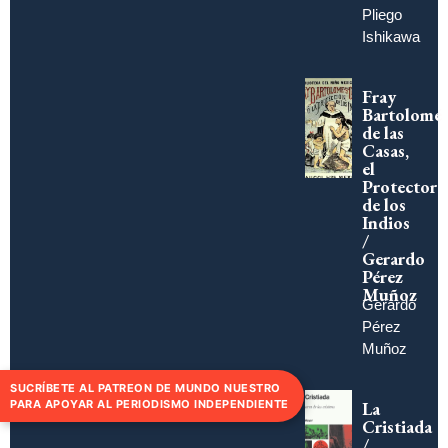
Pliego
Ishikawa
Fray
Bartolomé
de las
Casas,
el
Protector
de los
Indios
/
Gerardo
Pérez
Muñoz
Gerardo
Pérez
Muñoz
SUCRÍBETE AL PATREON DE MUNDO NUESTRO
La
PARA APOYAR AL PERIODISMO INDEPENDIENTE
Cristiada
/