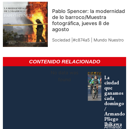
Pablo Spencer: la modernidad
de lo barroco/Muestra
fotográfica, jueves 8 de
agosto
Sociedad |#c874a5 | Mundo Nuestro
CONTENIDO RELACIONADO
No data was
La
found
ciudad
que
ganamos
cada
domingo
/
Armando
Pliego
Ihikawa
Armando