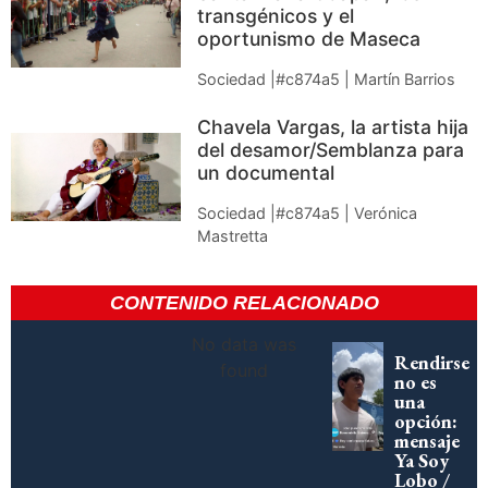
transgénicos y el
oportunismo de Maseca
Sociedad |#c874a5 | Martín Barrios
Chavela Vargas, la artista hija
del desamor/Semblanza para
un documental
Sociedad |#c874a5 | Verónica
Mastretta
CONTENIDO RELACIONADO
No data was
Rendirse
found
no es
una
opción:
mensaje
Ya Soy
Lobo /