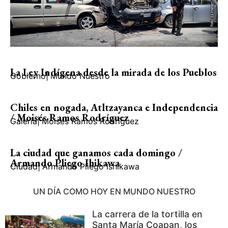
La Ley Indígena desde la mirada de los Pueblos
Gobierno
|
Mundo Nuestro
Chiles en nogada, Atltzayanca e Independencia
/ Moisés Ramos Rodríguez
Galería
|
Moisés Ramos Rodríguez
La ciudad que ganamos cada domingo /
Armando Pliego Ihikawa
Ciudad
|
Armando Pliego Ishikawa
UN DÍA COMO HOY EN MUNDO NUESTRO
La carrera de la tortilla en
Santa María Coapan, los