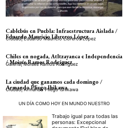
Cablebús en Puebla: Infraestructura Aislada /
Eduardo Mauricio Libreros López
Ciudad
|
Eduardo Mauricio Libreros López
Chiles en nogada, Atltzayanca e Independencia
/ Moisés Ramos Rodríguez
Galería
|
Moisés Ramos Rodríguez
La ciudad que ganamos cada domingo /
Armando Pliego Ihikawa
Ciudad
|
Armando Pliego Ishikawa
UN DÍA COMO HOY EN MUNDO NUESTRO
Trabajo igual para todas las
personas: Excepcional