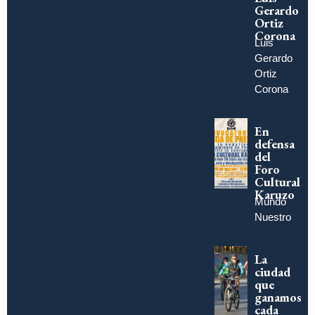
Gerardo
Ortiz
Corona
Luis
Gerardo
Ortiz
Corona
En
defensa
del
Foro
Cultural
Karuzo
Mundo
Nuestro
La
ciudad
que
ganamos
cada