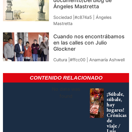
documento/Del blog de
Ángeles Mastretta
Sociedad |#c874a5 | Ángeles
Mastretta
Cuando nos encontrábamos
en las calles con Julio
Glockner
Cultura |#ffcc00 | Anamaría Ashwell
CONTENIDO RELACIONADO
No data was
¡Súbale,
found
súbale,
hay
lugares!
Crónicas
de
viaje /
Luis