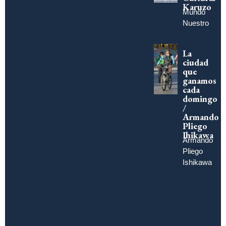
Karuzo
Mundo
Nuestro
La
ciudad
que
ganamos
cada
domingo
/
Armando
Pliego
Ihikawa
Armando
Pliego
Ishikawa