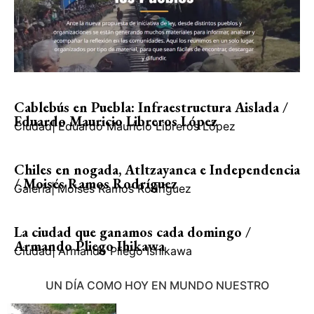
Cablebús en Puebla: Infraestructura Aislada /
Eduardo Mauricio Libreros López
Ciudad
|
Eduardo Mauricio Libreros López
Chiles en nogada, Atltzayanca e Independencia
/ Moisés Ramos Rodríguez
Galería
|
Moisés Ramos Rodríguez
La ciudad que ganamos cada domingo /
Armando Pliego Ihikawa
Ciudad
|
Armando Pliego Ishikawa
UN DÍA COMO HOY EN MUNDO NUESTRO