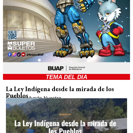
TEMA DEL DIA
La Ley Indígena desde la mirada de los
Pueblos
Gobierno
Mundo Nuestro