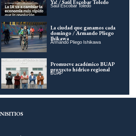
Ya! / Saúl Escobar Toledo
Saúl Escobar Toledo
La ciudad que ganamos cada
domingo / Armando Pliego
Ihikawa
Armando Pliego Ishikawa
Promueve académico BUAP
proyecto hídrico regional
BUAP
NISITIOS