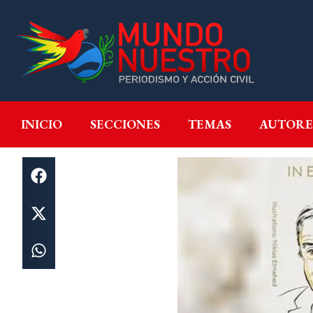
INICIO
SECCIONES
T
INICIO
SECCIONES
TEMAS
AUTORE