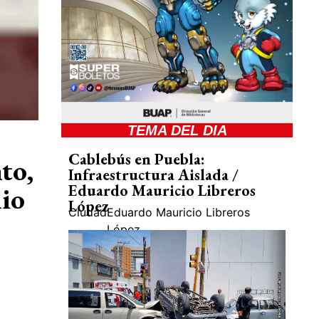
TEMA DEL DIA
Cablebús en Puebla:
to,
Infraestructura Aislada /
nio
Eduardo Mauricio Libreros
López
Ciudad
Eduardo Mauricio Libreros
López