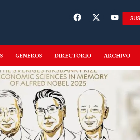
SUS
EMAS
AUTORES
GENEROS
DIRECTORIO
ARCH
S
GENEROS
DIRECTORIO
ARCHIVO