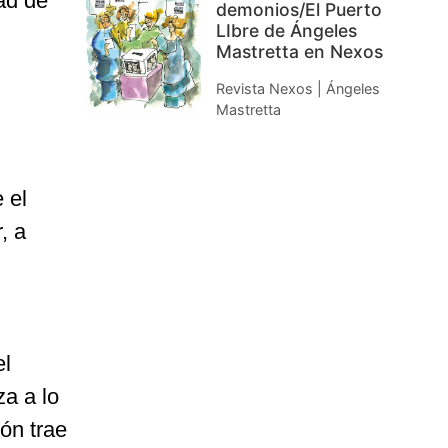
dad de
demonios/El Puerto
LIbre de Ángeles
Mastretta en Nexos
Revista Nexos | Ángeles
Mastretta
 el
, a
el
a a lo
ón trae