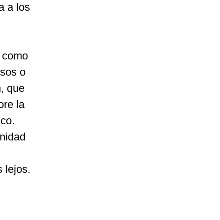
a a los
s como
esos o
n, que
ore la
ico.
unidad
 lejos.