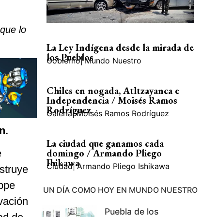
 que lo
La Ley Indígena desde la mirada de
los Pueblos
Gobierno
|
Mundo Nuestro
Chiles en nogada, Atltzayanca e
Independencia / Moisés Ramos
Rodríguez
Galería
|
Moisés Ramos Rodríguez
n.
La ciudad que ganamos cada
domingo / Armando Pliego
e
Ihikawa
Ciudad
|
Armando Pliego Ishikawa
nstruye
ippe
UN DÍA COMO HOY EN MUNDO NUESTRO
vación
Puebla de los