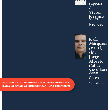
sapiens
/
Víctor
Reynoso
Víctor
Reynoso
Rafa
Márquez:
¿y si sí,
sí? /
Jorge
Alberto
Calles
Santillana
Jorge
Calles
SUCRÍBETE AL PATREON DE MUNDO NUESTRO
Santillana
PARA APOYAR AL PERIODISMO INDEPENDIENTE