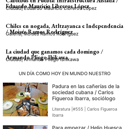
Cablebús en Puebla: Infraestructura Aislada /
Eduardo Mauricio Libreros López
Ciudad
|
Eduardo Mauricio Libreros López
Chiles en nogada, Atltzayanca e Independencia
/ Moisés Ramos Rodríguez
Galería
|
Moisés Ramos Rodríguez
La ciudad que ganamos cada domingo /
Armando Pliego Ihikawa
Ciudad
|
Armando Pliego Ishikawa
UN DÍA COMO HOY EN MUNDO NUESTRO
Padura en las cañerías de la
sociedad cubana / Carlos
Figueroa Ibarra, sociólogo
Literatura |#555 | Carlos Figueroa
Ibarra
Para empezar / Helio Huesca,