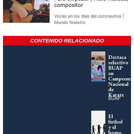
compositor
Voces en los días del coronavirus |
Mundo Nuestro
CONTENIDO RELACIONADO
No data was
Destaca
found
selectivo
BUAP
en
Campeona
Nacional
de
Karate
BUAP
El
futbol
y el
homo