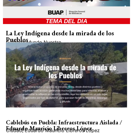
TEMA DEL DIA
La Ley Indígena desde la mirada de los
Pueblos
Gobierno
Mundo Nuestro
Cablebús en Puebla: Infraestructura Aislada /
Eduardo Mauricio Libreros López
Ciudad
|
Eduardo Mauricio Libreros López