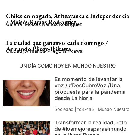
Chiles en nogada, Atltzayanca e Independencia
/ Moisés Ramos Rodríguez
Galería
|
Moisés Ramos Rodríguez
La ciudad que ganamos cada domingo /
Armando Pliego Ihikawa
Ciudad
|
Armando Pliego Ishikawa
UN DÍA COMO HOY EN MUNDO NUESTRO
Es momento de levantar la
voz / #DesCubreVoz /Una
propuesta para la pandemia
desde La Noria
Sociedad |#c874a5 | Mundo Nuestro
Transformar la realidad, reto
de #losmejoresparaelmundo