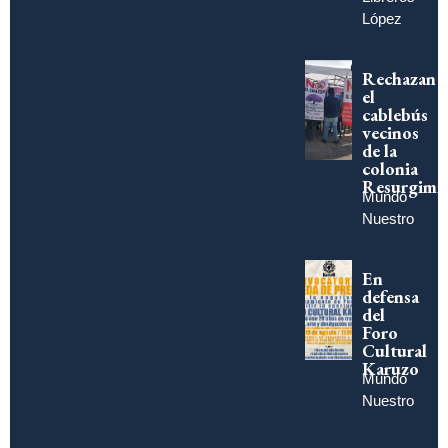
López
Rechazan
el
cablebús
vecinos
de la
colonia
Resurgimi
Mundo
Nuestro
En
defensa
del
Foro
Cultural
Karuzo
Mundo
Nuestro