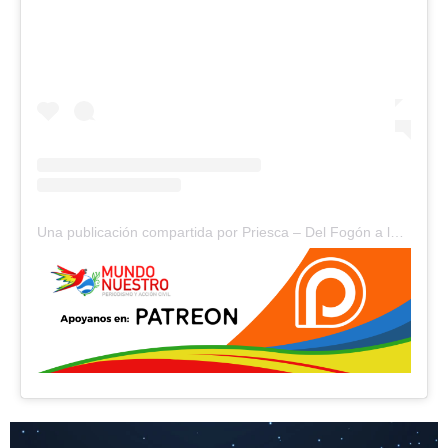
Una publicación compartida por Priesca – Del Fogón a la Boca (@priesca2022)