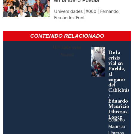
en la Ibero Puebla
Universidades |#000 | Fernando
Fernández Font
CONTENIDO RELACIONADO
No data was
De la
found
crisis
vial en
Puebla,
al
engaño
del
Cablebús
/
Eduardo
Mauricio
Libreros
López
Eduardo
Mauricio
Libreros