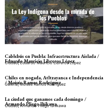
Cablebús en Puebla: Infraestructura Aislada /
Eduardo Mauricio Libreros López
Ciudad
|
Eduardo Mauricio Libreros López
Chiles en nogada, Atltzayanca e Independencia
/ Moisés Ramos Rodríguez
Galería
|
Moisés Ramos Rodríguez
La ciudad que ganamos cada domingo /
Armando Pliego Ihikawa
Ciudad
|
Armando Pliego Ishikawa