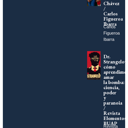
Chávez
/
Carlos
Figueroa
Ibarra
Carlos
Figueroa
Ibarra
Dr.
Strangelov
cómo
aprendimo
amar
la bomba:
ciencia,
poder
y
paranoia
/
Revista
Elementos
BUAP
Revista