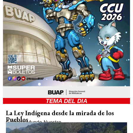
TEMA DEL DIA
La Ley Indígena desde la mirada de los
Pueblos
Gobierno
Mundo Nuestro