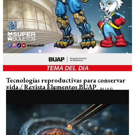
TEMA DEL DIA
Tecnologías reproductivas para conservar
vida / Revista Elementos BUAP
Ciencia y tecnología
Revista Elementos - BUAP