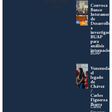
No data was
Convoca
found
Banco
Interameri
de
Desarrollo
a
investigad
BUAP
para
análisis
internacion
BUAP
Venezuela,
el
legado
de
Chávez
/
Carlos
Figueroa
Ibarra
Carlos