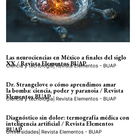
Las neurociencias en México a finales del siglo
XX / Revista Elementos BUAP
Ciencia y tecnología
|
Revista Elementos - BUAP
Dr. Strangelove o cómo aprendimos amar
la bomba: ciencia, poder y paranoia / Revista
Elementos BUAP
Ciencia y tecnología
|
Revista Elementos - BUAP
Diagnóstico sin dolor: termografía médica con
inteligencia artificial / Revista Elementos
BUAP
Universidades
|
Revista Elementos - BUAP