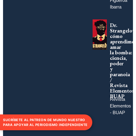
Figueroa
Ibarra
Dr.
Strangelov
cómo
aprendimo
amar
la bomba:
ciencia,
poder
y
paranoia
/
Revista
Elementos
BUAP
Revista
Elementos
- BUAP
SUCRÍBETE AL PATREON DE MUNDO NUESTRO
PARA APOYAR AL PERIODISMO INDEPENDIENTE