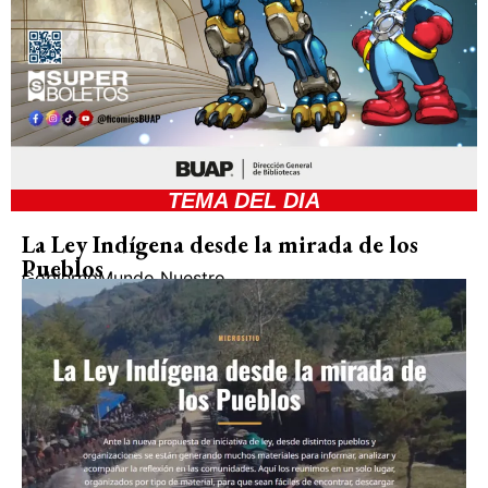
TEMA DEL DIA
La Ley Indígena desde la mirada de los
Pueblos
Gobierno
Mundo Nuestro