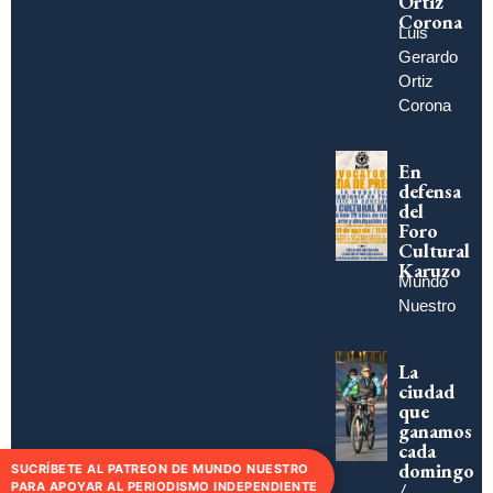
Ortiz
Corona
Luis
Gerardo
Ortiz
Corona
En
defensa
del
Foro
Cultural
Karuzo
Mundo
Nuestro
La
ciudad
que
ganamos
cada
domingo
SUCRÍBETE AL PATREON DE MUNDO NUESTRO
/
PARA APOYAR AL PERIODISMO INDEPENDIENTE