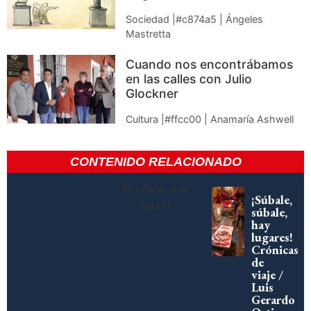
Sociedad |#c874a5 | Ángeles
Mastretta
Cuando nos encontrábamos
en las calles con Julio
Glockner
Cultura |#ffcc00 | Anamaría Ashwell
CONTENIDO RELACIONADO
No data was
¡Súbale,
found
súbale,
hay
lugares!
Crónicas
de
viaje /
Luis
Gerardo