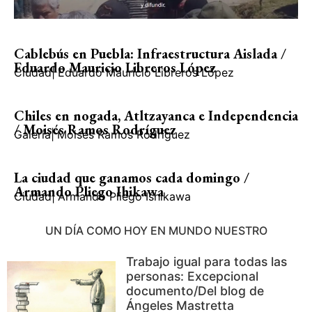
Cablebús en Puebla: Infraestructura Aislada /
Eduardo Mauricio Libreros López
Ciudad
|
Eduardo Mauricio Libreros López
Chiles en nogada, Atltzayanca e Independencia
/ Moisés Ramos Rodríguez
Galería
|
Moisés Ramos Rodríguez
La ciudad que ganamos cada domingo /
Armando Pliego Ihikawa
Ciudad
|
Armando Pliego Ishikawa
UN DÍA COMO HOY EN MUNDO NUESTRO
Trabajo igual para todas las
personas: Excepcional
documento/Del blog de
Ángeles Mastretta