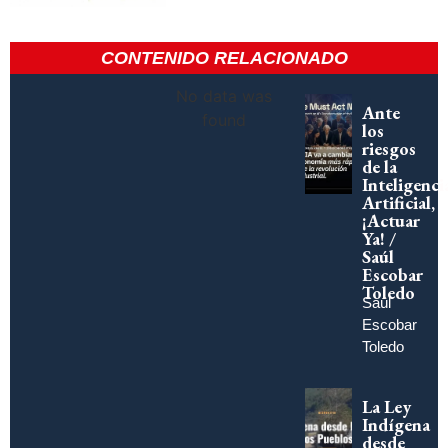
CONTENIDO RELACIONADO
No data was
Ante
found
los
riesgos
de la
Inteligenci
Artificial,
¡Actuar
Ya! /
Saúl
Escobar
Toledo
Saúl
Escobar
Toledo
La Ley
Indígena
desde