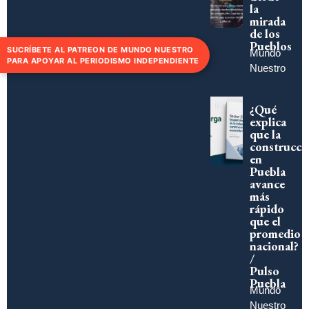
la
mirada
de los
Pueblos
SUCRÍBETE AL PATREON DE MUNDO NUESTRO
Mundo
PARA APOYAR AL PERIODISMO INDEPENDIENTE
Nuestro
¿Qué
explica
que la
construcci
en
Puebla
avance
más
rápido
que el
promedio
nacional?
/
Pulso
Puebla
Mundo
Nuestro