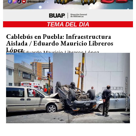
TEMA DEL DIA
Cablebús en Puebla: Infraestructura
Aislada / Eduardo Mauricio Libreros
López
Ciudad
Eduardo Mauricio Libreros López