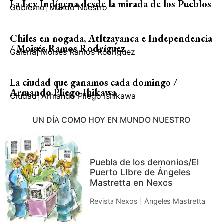
La Ley Indígena desde la mirada de los Pueblos
Gobierno
|
Mundo Nuestro
Chiles en nogada, Atltzayanca e Independencia
/ Moisés Ramos Rodríguez
Galería
|
Moisés Ramos Rodríguez
La ciudad que ganamos cada domingo /
Armando Pliego Ihikawa
Ciudad
|
Armando Pliego Ishikawa
UN DÍA COMO HOY EN MUNDO NUESTRO
Puebla de los demonios/El
Puerto LIbre de Ángeles
Mastretta en Nexos
Revista Nexos | Ángeles Mastretta