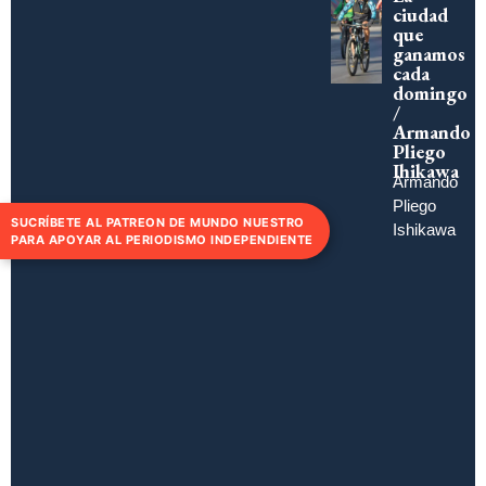
ciudad
que
ganamos
cada
domingo
/
Armando
Pliego
Ihikawa
Armando
Pliego
SUCRÍBETE AL PATREON DE MUNDO NUESTRO
Ishikawa
PARA APOYAR AL PERIODISMO INDEPENDIENTE