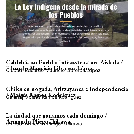
Cablebús en Puebla: Infraestructura Aislada /
Eduardo Mauricio Libreros López
Ciudad
|
Eduardo Mauricio Libreros López
Chiles en nogada, Atltzayanca e Independencia
/ Moisés Ramos Rodríguez
Galería
|
Moisés Ramos Rodríguez
La ciudad que ganamos cada domingo /
Armando Pliego Ihikawa
Ciudad
|
Armando Pliego Ishikawa