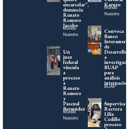
encarcelar”,
Karuzo
Mundo
denuncia
Nuestro
Renato
Romero
Jacobo
Mundo
Convoca
Nuestro
Banco
Interameri
de
Un
Desarrollo
juez
a
federal
investigad
vincula
BUAP
a
para
proceso
análisis
a
internacion
BUAP
Renato
Romero
y
Pascual
Supervisa
Bermúdez
Rectora
Mundo
Lilia
Nuestro
Cedillo
proceso