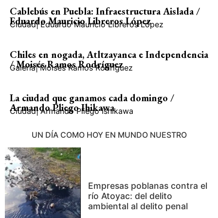
Cablebús en Puebla: Infraestructura Aislada /
Eduardo Mauricio Libreros López
Ciudad
|
Eduardo Mauricio Libreros López
Chiles en nogada, Atltzayanca e Independencia
/ Moisés Ramos Rodríguez
Galería
|
Moisés Ramos Rodríguez
La ciudad que ganamos cada domingo /
Armando Pliego Ihikawa
Ciudad
|
Armando Pliego Ishikawa
UN DÍA COMO HOY EN MUNDO NUESTRO
Empresas poblanas contra el
río Atoyac: del delito
ambiental al delito penal