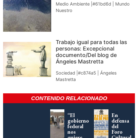
Medio Ambiente |#61bd6d | Mundo
Nuestro
Trabajo igual para todas las
personas: Excepcional
documento/Del blog de
Ángeles Mastretta
Sociedad |#c874a5 | Ángeles
Mastretta
CONTENIDO RELACIONADO
“El
En
gobierno
defensa
federal
del
nos
Foro
quiere
Cultural