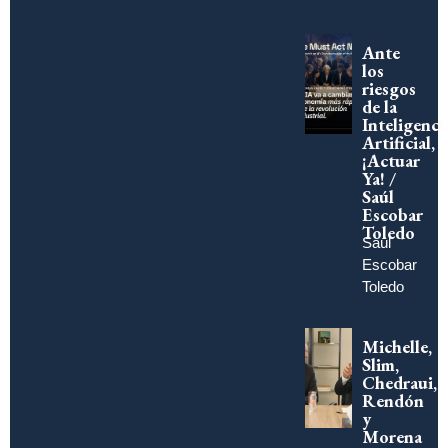
Ante
los
riesgos
de la
Inteligenci
Artificial,
¡Actuar
Ya! /
Saúl
Escobar
Toledo
Saúl
Escobar
Toledo
Michelle,
Slim,
Chedraui,
Rendón
y
Morena