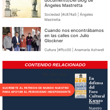
documento/Del blog de
Ángeles Mastretta
Sociedad |#c874a5 | Ángeles
Mastretta
Cuando nos encontrábamos
en las calles con Julio
Glockner
Cultura |#ffcc00 | Anamaría Ashwell
CONTENIDO RELACIONADO
No data was
En
found
defensa
del
SUCRÍBETE AL PATREON DE MUNDO NUESTRO
Foro
PARA APOYAR AL PERIODISMO INDEPENDIENTE
Cultural
Karuzo
Mundo
Nuestro