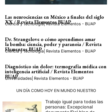
Las neurociencias en México a finales del siglo
XX / Revista Elementos BUAP
Ciencia y tecnología
|
Revista Elementos - BUAP
Dr. Strangelove o cómo aprendimos amar
la bomba: ciencia, poder y paranoia / Revista
Elementos BUAP
Ciencia y tecnología
|
Revista Elementos - BUAP
Diagnóstico sin dolor: termografía médica con
inteligencia artificial / Revista Elementos
BUAP
Universidades
|
Revista Elementos - BUAP
UN DÍA COMO HOY EN MUNDO NUESTRO
Trabajo igual para todas las
personas: Excepcional