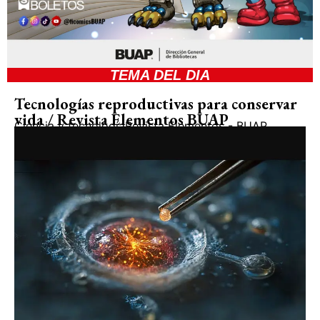
TEMA DEL DIA
Tecnologías reproductivas para conservar
vida / Revista Elementos BUAP
Ciencia y tecnología
Revista Elementos - BUAP