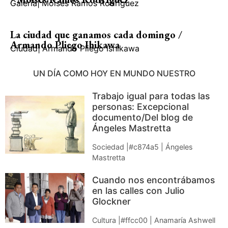
Galería
|
Moisés Ramos Rodríguez
La ciudad que ganamos cada domingo /
Armando Pliego Ihikawa
Ciudad
|
Armando Pliego Ishikawa
UN DÍA COMO HOY EN MUNDO NUESTRO
Trabajo igual para todas las
personas: Excepcional
documento/Del blog de
Ángeles Mastretta
Sociedad |#c874a5 | Ángeles
Mastretta
Cuando nos encontrábamos
en las calles con Julio
Glockner
Cultura |#ffcc00 | Anamaría Ashwell