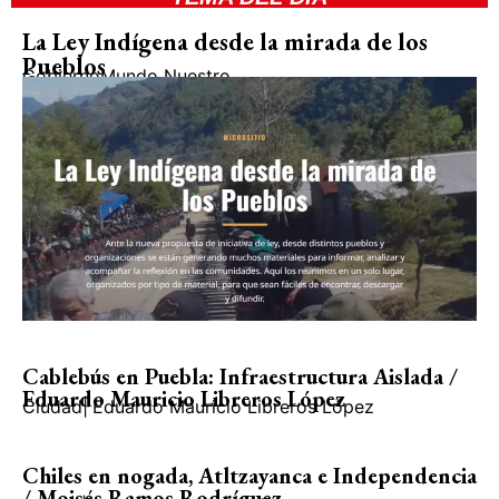
La Ley Indígena desde la mirada de los
Pueblos
Gobierno
Mundo Nuestro
Cablebús en Puebla: Infraestructura Aislada /
Eduardo Mauricio Libreros López
Ciudad
|
Eduardo Mauricio Libreros López
Chiles en nogada, Atltzayanca e Independencia
/ Moisés Ramos Rodríguez