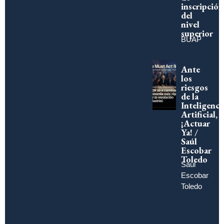
inscripción
del
nivel
superior
BUAP
Ante
los
riesgos
de la
Inteligenci
Artificial,
¡Actuar
Ya! /
Saúl
Escobar
Toledo
Saúl
Escobar
Toledo