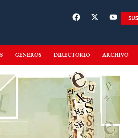
SUS
EMAS
AUTORES
GENEROS
DIRECTORIO
ARCH
S
GENEROS
DIRECTORIO
ARCHIVO