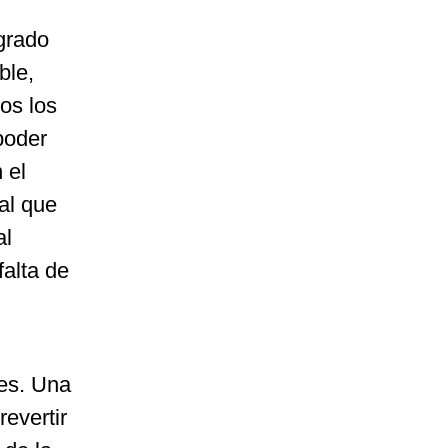
grado
ble,
os los
poder
 el
ial que
al
falta de
des. Una
revertir