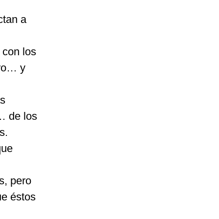
ctan a
 con los
ero… y
as
… de los
s.
que
os, pero
ue éstos