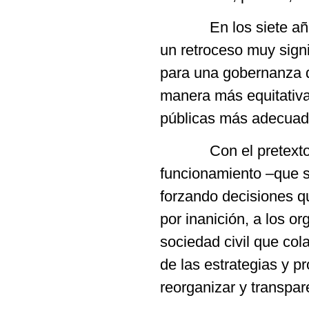
En los siete años r
un retroceso muy signi
para una gobernanza q
manera más equitativa 
públicas más adecuadas
Con el pretexto de l
funcionamiento –que s
forzando decisiones q
por inanición, a los o
sociedad civil que co
de las estrategias y p
reorganizar y transpar