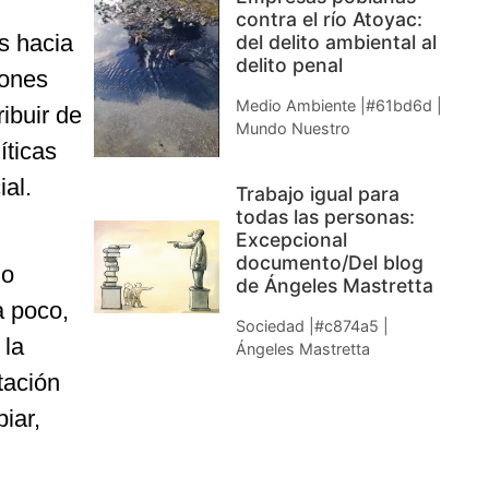
contra el río Atoyac:
s hacia
del delito ambiental al
delito penal
iones
Medio Ambiente |#61bd6d |
ibuir de
Mundo Nuestro
íticas
al.
Trabajo igual para
todas las personas:
Excepcional
documento/Del blog
do
de Ángeles Mastretta
a poco,
Sociedad |#c874a5 |
 la
Ángeles Mastretta
tación
iar,