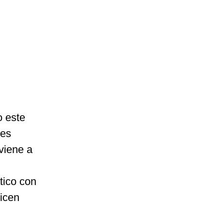
 este
tes
viene a
tico con
icen