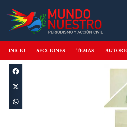
INICIO
SECCIONES
T
INICIO
SECCIONES
TEMAS
AUTORE