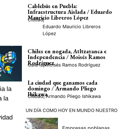
Cablebús en Puebla:
Infraestructura Aislada / Eduardo
Mauricio Libreros López
Ciudad
|
Eduardo Mauricio Libreros
López
Chiles en nogada, Atltzayanca e
Independencia / Moisés Ramos
Rodríguez
Galería
|
Moisés Ramos Rodríguez
La ciudad que ganamos cada
domingo / Armando Pliego
a la
Ihikawa
Ciudad
|
Armando Pliego Ishikawa
 la
UN DÍA COMO HOY EN MUNDO NUESTRO
vidad
Empresas poblanas